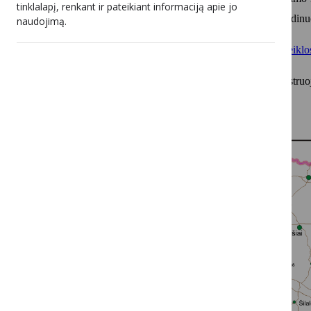
tinklalapį, renkant ir pateikiant informaciją apie jo
tvarka. 93,2 MHz radijo dažnis Visagine sukoordinu
naudojimą.
Reikalavimai paraiškai nustatyti
Transliavimo veiklos
Paraiškos dalyvauti Konkurse priimamos ir registru