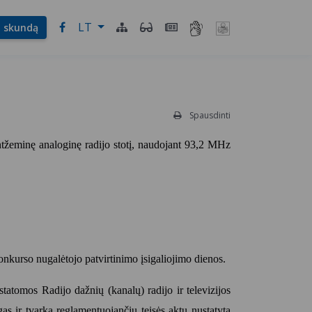
LT
l. skundą
Spausdinti
antžeminę analoginę radijo stotį, naudojant 93,2 MHz
kurso nugalėtojo patvirtinimo įsigaliojimo dienos.
atomos Radijo dažnių (kanalų) radijo ir televizijos
gas ir tvarką reglamentuojančių teisės aktų nustatyta