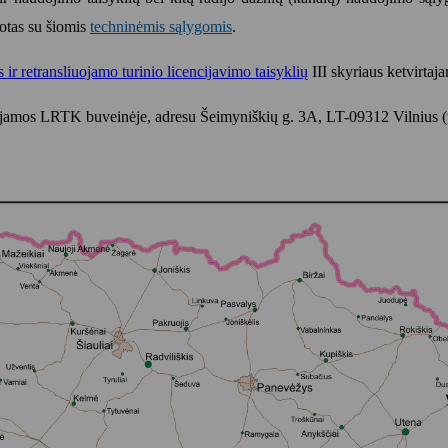
otas su šiomis
techninėmis sąlygomis
.
 ir retransliuojamo turinio licencijavimo taisyklių
III skyriaus ketvirtaj
ojamos LRTK buveinėje, adresu Šeimyniškių g. 3A, LT-09312 Vilnius (