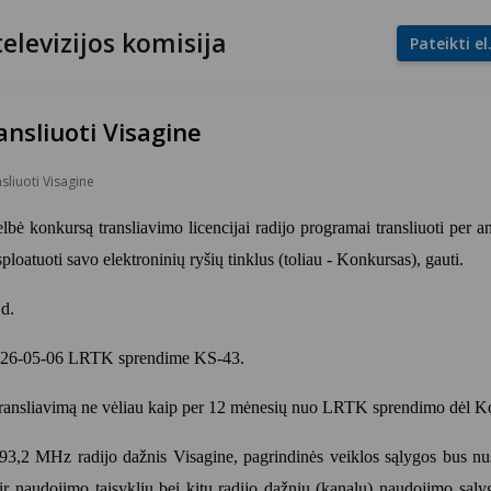
televizijos komisija
Pateikti e
nsliuoti Visagine
sliuoti Visagine
elbė konkursą transliavimo licencijai radijo programai transliuoti per 
ksploatuoti savo elektroninių ryšių tinklus (toliau - Konkursas), gauti.
 d.
i 2026-05-06 LRTK sprendime KS-43.
transliavimą ne vėliau kaip per 12 mėnesių nuo LRTK sprendimo dėl Kon
93,2 MHz radijo dažnis Visagine, pagrindinės veiklos sąlygos bus nust
 ir naudojimo taisyklių bei kitų radijo dažnių (kanalų) naudojimo sąly