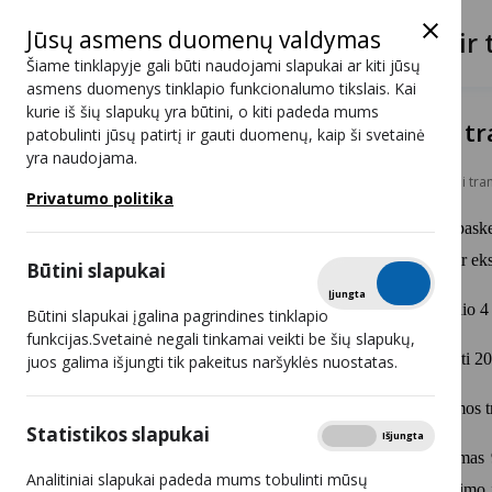
Jūsų asmens duomenų valdymas
Lietuvos radijo ir 
Šiame tinklapyje gali būti naudojami slapukai ar kiti jūsų
asmens duomenys tinklapio funkcionalumo tikslais. Kai
kurie iš šių slapukų yra būtini, o kiti padeda mums
Konkursas radijo programai tra
patobulinti jūsų patirtį ir gauti duomenų, kaip ši svetainė
yra naudojama.
Atviri duomenys
Konkursas radijo programai tran
Privatumo politika
Lietuvos radijo ir televizijos komisija (LRTK) pask
radijo dažnį Visagine, suteikiančiai teisę įrengti ir e
Būtini slapukai
Tikrinti
Įjungta
Išjungta
Paraiškų pateikimo terminas – iki 2026 m. birželio 4
Būtini slapukai įgalina pagrindines tinklapio
funkcijas.Svetainė negali tinkamai veikti be šių slapukų,
Išsamiau su konkurso sąlygomis galite susipažint
juos galima išjungti tik pakeitus naršyklės nuostatas.
Konkurso nugalėtojas turi pradėti radijo programos 
Statistikos slapukai
Rodyti
Įjungta
Išjungta
Elektroninių ryšių tinklo, kuriame bus naudojamas 
Analitiniai slapukai padeda mums tobulinti mūsų
programoms transliuoti ir (ar) retransliuoti skyrimo