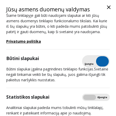
Jūsų asmens duomenų valdymas
Šiame tinklapyje gali būti naudojami slapukai ar kiti jūsų
asmens duomenys tinklapio funkcionalumo tikslais. Kai kurie
iš šių slapukų yra būtini, o kiti padeda mums patobulinti jūsų
Nuorodos
patirtį ir gauti duomenų, kaip ši svetainė yra naudojama.
Privatumo politika
Atviri duomenys
Spausdinti
Nuorodos
Būtini slapukai
Lietuvos Respublikos Seimo Kultūros komitetas
Tikrinti
Įjungta
Išjungta
Lietuvos Respublikos kultūros ministerija
Būtini slapukai įgalina pagrindines tinklapio funkcijas.Svetainė
negali tinkamai veikti be šių slapukų, juos galima išjungti tik
Lietuvos Respublikos susisiekimo ministerija
pakeitus naršyklės nuostatas.
Ryšių reguliavimo tarnyba
Žurnalistų etikos inspektoriaus tarnyba
Statistikos slapukai
Medijų rėmimo fondas
Rodyti
Įjungta
Išjungta
Lietuvos kabelinės televizijos asociacija
Analitiniai slapukai padeda mums tobulinti mūsų tinklalapį,
Lietuvos radijo ir televizijos asociacija
renkant ir pateikiant informaciją apie jo naudojimą.