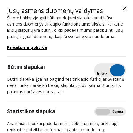
Jūsų asmens duomenų valdymas
Šiame tinklapyje gali būti naudojami slapukai ar kiti jūsų
asmens duomenys tinklapio funkcionalumo tikslais. Kai kurie
iš šių slapukų yra būtini, o kiti padeda mums patobulinti jūsų
Naujienos
patirtį ir gauti duomenų, kaip ši svetainė yra naudojama.
Privatumo politika
Paieška
Būtini slapukai
Išplėstinis filtras
Tikrinti
Įjungta
Išjungta
Būtini slapukai įgalina pagrindines tinklapio funkcijas.Svetainė
negali tinkamai veikti be šių slapukų, juos galima išjungti tik
pakeitus naršyklės nuostatas.
Nustatyta neteisėta užsakomųjų
audiovizualinės žiniasklaidos
Statistikos slapukai
Rodyti
Įjungta
Išjungta
paslaugų (VOD) teikimo veikla 129
interneto svetainėse
Analitiniai slapukai padeda mums tobulinti mūsų tinklalapį,
renkant ir pateikiant informaciją apie jo naudojimą.
2024 12 18