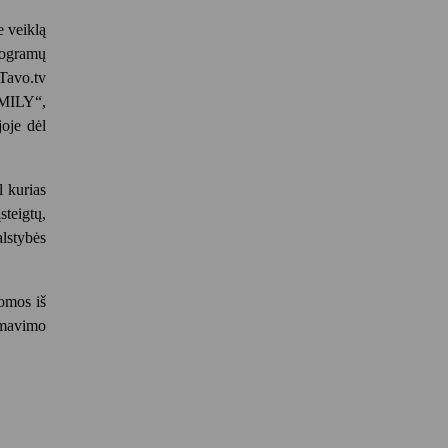
e veiklą
programų
Tavo.tv
MILY“,
oje dėl
 kurias
steigtų,
alstybės
domos iš
ormavimo