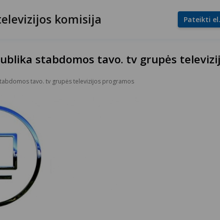
televizijos komisija
Pateikti e
publika stabdomos tavo. tv grupės televiz
 stabdomos tavo. tv grupės televizijos programos