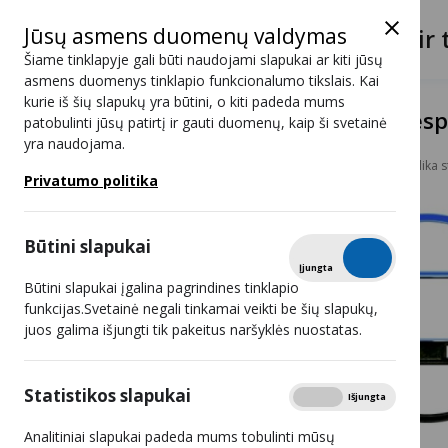
Jūsų asmens duomenų valdymas
Lietuvos radijo ir 
Šiame tinklapyje gali būti naudojami slapukai ar kiti jūsų
asmens duomenys tinklapio funkcionalumo tikslais. Kai
kurie iš šių slapukų yra būtini, o kiti padeda mums
Dėl sąsajų su Baltarusijos Res
patobulinti jūsų patirtį ir gauti duomenų, kaip ši svetainė
yra naudojama.
Naujienos
Dėl sąsajų su Baltarusijos Respublika
Privatumo politika
Būtini slapukai
Tikrinti
Įjungta
Išjungta
Būtini slapukai įgalina pagrindines tinklapio
funkcijas.Svetainė negali tinkamai veikti be šių slapukų,
juos galima išjungti tik pakeitus naršyklės nuostatas.
Statistikos slapukai
Rodyti
Įjungta
Išjungta
Analitiniai slapukai padeda mums tobulinti mūsų