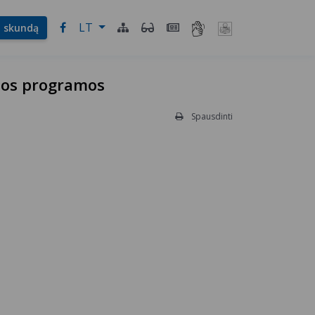
LT
l. skundą
ijos programos
Spausdinti