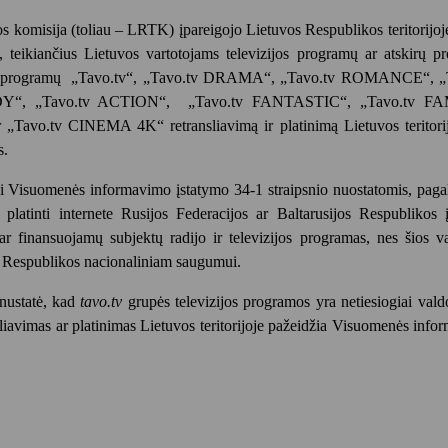
jos komisija (toliau – LRTK) įpareigojo Lietuvos Respublikos teritorijoj
s, teikiančius Lietuvos vartotojams televizijos programų ar atskirų 
izijos programų „Tavo.tv“, „Tavo.tv DRAMA“, „Tavo.tv ROMANCE“, „
Y“, „Tavo.tv ACTION“, „Tavo.tv FANTASTIC“, „Tavo.tv FA
o.tv CINEMA 4K“ retransliavimą ir platinimą Lietuvos teritorij
s.
si
Visuomenės informavimo įstatymo 34-1 straipsnio nuostatomis, pagal
platinti internete Rusijos Federacijos ar Baltarusijos Respublikos į
 ar finansuojamų subjektų radijo ir televizijos programas, nes šios v
s Respublikos nacionaliniam saugumui.
 nustatė, kad
tavo.tv
grupės televizijos programos yra netiesiogiai val
sliavimas ar platinimas Lietuvos teritorijoje pažeidžia Visuomenės inf