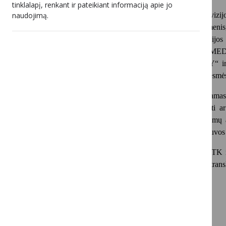
tinklalapį, renkant ir pateikiant informaciją apie jo
naudojimą.
2024 m. liepos 3 d. Lietuvos radijo ir televizi
vykdančius retransliuotojus, taip pat kitus asmeni
platinimo internete paslaugas, sustabdyti telev
HORROR“, „Tavo.tv KIDS“, „Tavo.tv COMED
„Tavo.tv ADVENTURE“, „Tavo.tv HISTORY“ ir „Tav
nacionaliniam saugumui keliamo pavojaus ir grėsmė
Tokį sprendimą LRTK priėmė vadovaudama
Lietuvos Respublikoje draudžiama retransliuoti ar 
tiesiogiai ar netiesiogiai valdomų, kontroliuojamų
nurodytos kaip keliančios pavojų ir grėsmę Lietuvo
Š. m. birželio mėn. atlikusi stebėseną LRTK
Baltarusijos Respublikos, todėl šių programų retran
įstatymo nuostatas.