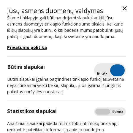
Jūsų asmens duomenų valdymas
Šiame tinklapyje gali būti naudojami slapukai ar kiti jūsų
asmens duomenys tinklapio funkcionalumo tikslais. Kai kurie
iš šių slapukų yra būtini, o kiti padeda mums patobulinti jūsų
Duotas sutikimas perleisti UAB
patirtį ir gauti duomenų, kaip ši svetainė yra naudojama.
„Interbanga“ akcijas
Privatumo politika
Būtini slapukai
Tikrinti
Įjungta
Išjungta
Būtini slapukai įgalina pagrindines tinklapio funkcijas.Svetainė
negali tinkamai veikti be šių slapukų, juos galima išjungti tik
pakeitus naršyklės nuostatas.
Lietuvos radijo ir televizijos komisija 2025 m. gruodžio 17
Statistikos slapukai
Rodyti
Įjungta
Išjungta
d. davė sutikimą perleisti UAB „Interbanga“ akcijas.
Analitiniai slapukai padeda mums tobulinti mūsų tinklalapį,
Komisija išnagrinėjo UAB „Interbanga“ akcininko Nedo
renkant ir pateikiant informaciją apie jo naudojimą.
Šinkūno prašymą perleisti jam nuosavybės teise