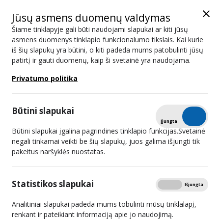
Jūsų asmens duomenų valdymas
Šiame tinklapyje gali būti naudojami slapukai ar kiti jūsų
asmens duomenys tinklapio funkcionalumo tikslais. Kai kurie
iš šių slapukų yra būtini, o kiti padeda mums patobulinti jūsų
Lietuva nebėra piratavimo lyderė:
patirtį ir gauti duomenų, kaip ši svetainė yra naudojama.
LRTK užkardė šimtus neteisėtų
Privatumo politika
svetainių, o MUSO duomenys klaidina
Būtini slapukai
Tikrinti
Įjungta
Išjungta
Būtini slapukai įgalina pagrindines tinklapio funkcijas.Svetainė
negali tinkamai veikti be šių slapukų, juos galima išjungti tik
pakeitus naršyklės nuostatas.
Statistikos slapukai
Rodyti
Įjungta
Išjungta
Vilnius, 2025 m. rugpjūčio mėn. – Lietuva pastaraisiais metais
padarė reikšmingą pažangą kovoje su neteisėtu turiniu internete.
Analitiniai slapukai padeda mums tobulinti mūsų tinklalapį,
2024 m. Lietuvos radijo ir televizijos komisija (LRTK) pritaikė
renkant ir pateikiant informaciją apie jo naudojimą.