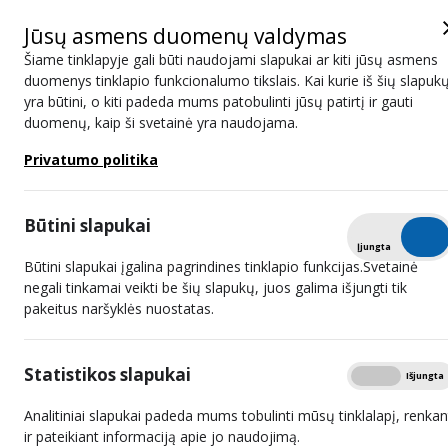
Jūsų asmens duomenų valdymas
Šiame tinklapyje gali būti naudojami slapukai ar kiti jūsų asmens
duomenys tinklapio funkcionalumo tikslais. Kai kurie iš šių slapuk
yra būtini, o kiti padeda mums patobulinti jūsų patirtį ir gauti
LRTK konferencijoje – „filmai.in“
duomenų, kaip ši svetainė yra naudojama.
užkulisiai, gudrios pirataujančiųjų
Privatumo politika
gaudymo schemos ir naujos grėsmės
internete
Būtini slapukai
Tikrinti
Įjungta
Išjungta
Būtini slapukai įgalina pagrindines tinklapio funkcijas.Svetainė
negali tinkamai veikti be šių slapukų, juos galima išjungti tik
pakeitus naršyklės nuostatas.
Statistikos slapukai
Rodyti
Įjungta
Išjungta
Analitiniai slapukai padeda mums tobulinti mūsų tinklalapį, renkan
Daugiau nei 2,3 mln. nukreipimų į LRTK informacines svetaines,
ir pateikiant informaciją apie jo naudojimą.
šimtai blokuotų domenų, neteisėtos IPTV schemos, VPN