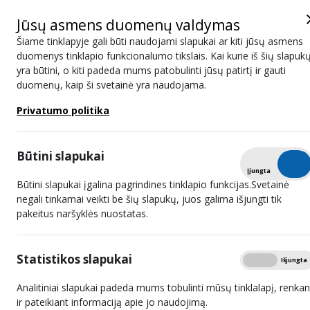
Jūsų asmens duomenų valdymas
Šiame tinklapyje gali būti naudojami slapukai ar kiti jūsų asmens
duomenys tinklapio funkcionalumo tikslais. Kai kurie iš šių slapuk
yra būtini, o kiti padeda mums patobulinti jūsų patirtį ir gauti
Pasirašytas bendradarbiavimo
duomenų, kaip ši svetainė yra naudojama.
susitarimas su Katalonijos
Privatumo politika
audiovizualine taryba
Būtini slapukai
Tikrinti
Įjungta
Išjungta
Būtini slapukai įgalina pagrindines tinklapio funkcijas.Svetainė
negali tinkamai veikti be šių slapukų, juos galima išjungti tik
pakeitus naršyklės nuostatas.
Statistikos slapukai
Rodyti
Įjungta
Išjungta
2022 m. rugsėjo 21 d. Lietuvos radijo ir televizijos komisijoje
(toliau – LRTK) lankėsi Katalonijos audiovizualinės tarybos
Analitiniai slapukai padeda mums tobulinti mūsų tinklalapį, renkan
(toliau – CAC) atstovai – pirmininkas Xevi Xirgo Teixidor,
ir pateikiant informaciją apie jo naudojimą.
administracijos vadovas Carles Ribera Rustullet ir tarptautinių