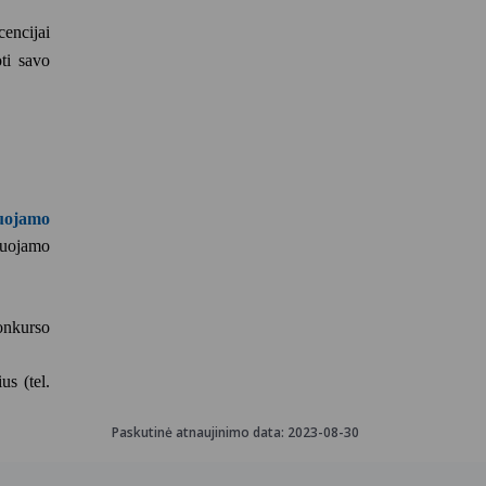
cencijai
oti savo
iuojamo
liuojamo
onkurso
s (tel.
Paskutinė atnaujinimo data:
2023-08-30