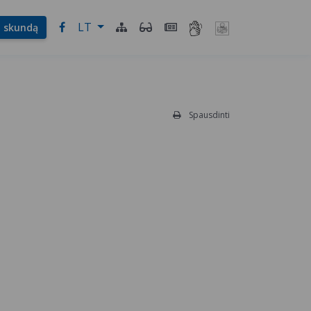
LT
l. skundą
Spausdinti