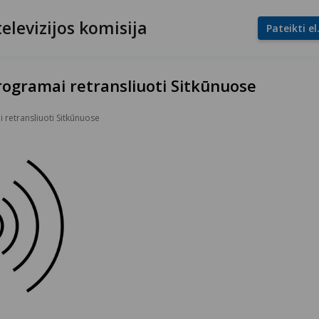
televizijos komisija
Pateikti e
rogramai retransliuoti Sitkūnuose
 retransliuoti Sitkūnuose