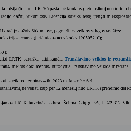
jos komisija (toliau – LRTK) paskelbė
konkursą retransliuojamo turinio li
adijo dažnį Sitkūnuose
. Licencija suteiks teisę įrengti ir eksploatu
Hz radijo dažnis Sitkūnuose, pagrindinės veiklos sąlygos yra šios:
 televizijos centras (juridinio asmens kodas 120505210);
o r.
eikti LRTK paraišką, atitinkančią
Transliavimo veiklos ir retransl
vimus, ir kitus dokumentus, nurodytus Transliavimo veiklos ir retrans
uoti pateikimo terminas – iki 2023 m. lapkričio 6 d.
 transliavimą ne vėliau kaip per 12 mėnesių nuo LRTK sprendimo dėl k
ruojamos LRTK buveinėje, adresu Šeimyniškių g. 3A, LT-09312 Vilniu