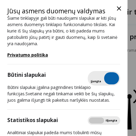
Jūsų asmens duomenų valdymas
Lietuvos radijo ir 
Šiame tinklapyje gali būti naudojami slapukai ar kiti jūsų
asmens duomenys tinklapio funkcionalumo tikslais. Kai
kurie iš šių slapukų yra būtini, o kiti padeda mums
Paskelbtas konkursas radijo p
patobulinti jūsų patirtį ir gauti duomenų, kaip ši svetainė
yra naudojama.
Naujienos
Paskelbtas konkursas radijo programai
Privatumo politika
Būtini slapukai
Tikrinti
Įjungta
Išjungta
Būtini slapukai įgalina pagrindines tinklapio
funkcijas.Svetainė negali tinkamai veikti be šių slapukų,
juos galima išjungti tik pakeitus naršyklės nuostatas.
Statistikos slapukai
Rodyti
Įjungta
Išjungta
Analitiniai slapukai padeda mums tobulinti mūsų