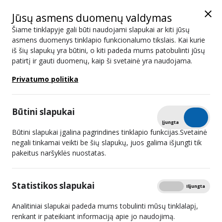
Jūsų asmens duomenų valdymas
Šiame tinklapyje gali būti naudojami slapukai ar kiti jūsų
asmens duomenys tinklapio funkcionalumo tikslais. Kai kurie
iš šių slapukų yra būtini, o kiti padeda mums patobulinti jūsų
Paskelbtas konkursas televizijos
patirtį ir gauti duomenų, kaip ši svetainė yra naudojama.
programai transliuoti
Privatumo politika
Būtini slapukai
Tikrinti
Įjungta
Išjungta
Būtini slapukai įgalina pagrindines tinklapio funkcijas.Svetainė
negali tinkamai veikti be šių slapukų, juos galima išjungti tik
pakeitus naršyklės nuostatas.
2024 m. vasario 21 d. Lietuvos radijo ir televizijos
Statistikos slapukai
Rodyti
Įjungta
Išjungta
komisija (toliau – LRTK) paskelbė konkursą
transliavimo
licencijai televizijos
programai transliuoti per skaitmeninės
Analitiniai slapukai padeda mums tobulinti mūsų tinklalapį,
antžeminės televizijos stotį,
naudojant 30 televizijos kanalą
renkant ir pateikiant informaciją apie jo naudojimą.