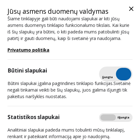
Jūsų asmens duomenų valdymas
Šiame tinklapyje gali būti naudojami slapukai ar kiti jūsų
asmens duomenys tinklapio funkcionalumo tikslais. Kai kurie
iš šių slapukų yra būtini, o kiti padeda mums patobulinti jūsų
Naujienos
patirtį ir gauti duomenų, kaip ši svetainė yra naudojama.
Privatumo politika
Paieška
Būtini slapukai
Išplėstinis filtras
Tikrinti
Įjungta
Išjungta
Būtini slapukai įgalina pagrindines tinklapio funkcijas.Svetainė
negali tinkamai veikti be šių slapukų, juos galima išjungti tik
pakeitus naršyklės nuostatas.
Paskelbtas konkursas radijo
programai transliuoti Vilniuje
Statistikos slapukai
Rodyti
Įjungta
Išjungta
2024 04 10
Analitiniai slapukai padeda mums tobulinti mūsų tinklalapį,
renkant ir pateikiant informaciją apie jo naudojimą.