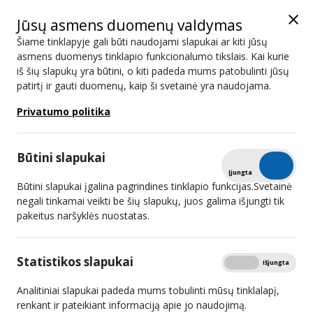
Jūsų asmens duomenų valdymas
Šiame tinklapyje gali būti naudojami slapukai ar kiti jūsų
asmens duomenys tinklapio funkcionalumo tikslais. Kai kurie
iš šių slapukų yra būtini, o kiti padeda mums patobulinti jūsų
Naujienos
patirtį ir gauti duomenų, kaip ši svetainė yra naudojama.
Privatumo politika
Paieška
Būtini slapukai
Išplėstinis filtras
Tikrinti
Įjungta
Išjungta
Būtini slapukai įgalina pagrindines tinklapio funkcijas.Svetainė
negali tinkamai veikti be šių slapukų, juos galima išjungti tik
pakeitus naršyklės nuostatas.
Tuščias sąrašas
Statistikos slapukai
Rodyti
...
Įjungta
Išjungta
1
16
17
Analitiniai slapukai padeda mums tobulinti mūsų tinklalapį,
Puslapyje rodoma įrašų:
renkant ir pateikiant informaciją apie jo naudojimą.