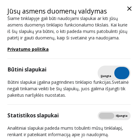
Jūsų asmens duomenų valdymas
Šiame tinklapyje gali būti naudojami slapukai ar kiti jūsų
asmens duomenys tinklapio funkcionalumo tikslais. Kai kurie
iš šių slapukų yra būtini, o kiti padeda mums patobulinti jūsų
Naujienos
patirtį ir gauti duomenų, kaip ši svetainė yra naudojama.
Privatumo politika
Paieška
Būtini slapukai
Išplėstinis filtras
Tikrinti
Įjungta
Išjungta
Būtini slapukai įgalina pagrindines tinklapio funkcijas.Svetainė
negali tinkamai veikti be šių slapukų, juos galima išjungti tik
pakeitus naršyklės nuostatas.
LRTK nurodymu YouTube
platformoje pašalinta dar 18 ES
Statistikos slapukai
Rodyti
Įjungta
Išjungta
sankcionuotų Baltarusiškų radijo ir
TV paskyrų
Analitiniai slapukai padeda mums tobulinti mūsų tinklalapį,
renkant ir pateikiant informaciją apie jo naudojimą.
2024 09 18