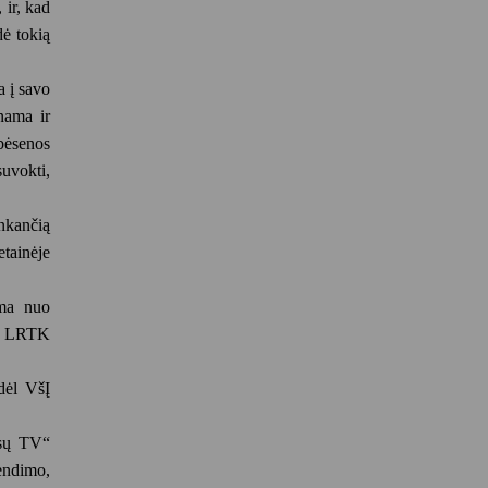
ir, kad
dė tokią
a į savo
nama ir
ebėsenos
uvokti,
nkančią
tainėje
ama nuo
ad LRTK
dėl VšĮ
ūsų TV“
endimo,