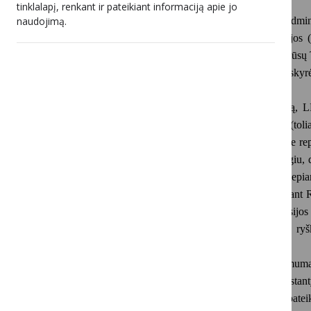
tinklalapį, renkant ir pateikiant informaciją apie jo
naudojimą.
2023 m. gruodžio 7 d. Vilniaus apygardos admini
panaikinti Lietuvos radijo ir televizijos komisi
skyrimo VšĮ „Mūsų TV“. Savo skunde VšĮ „Mūsų TV“ 
Primename, kad 2022 m. spalio 19 d. LRTK skyrė
svetainėje
musutv.lt
Atlikusi
interneto svetainės
musutv.lt
stebėseną, L
Respublikos visuomenės informavimo įstatymą (toliau
Akivaizdžiai matėsi, kad musutv.lt paskelbtuose re
Baltarusijos vykdomos užsienio politikos atžvilgiu, 
demokratiškumą. Taip pat buvo šališkai atsiliep
suverenitetą ir jos teritorinį vientisumą, pateisina
sudaryti įspūdį, jog kariniame konflikte su Rusijo
prieš civilius gyventojus. Reportažuose ypač ry
Ukrainoje yra perėmę fašistai, nacistai.
Taip pat buvo pabrėžiamas Lietuvos priklausomumas
užsienio politika ir veiksmai pateikiami kaip kurstan
LRTK kreipėsi į VšĮ „MŪSŲ TV“ prašydama pateikti