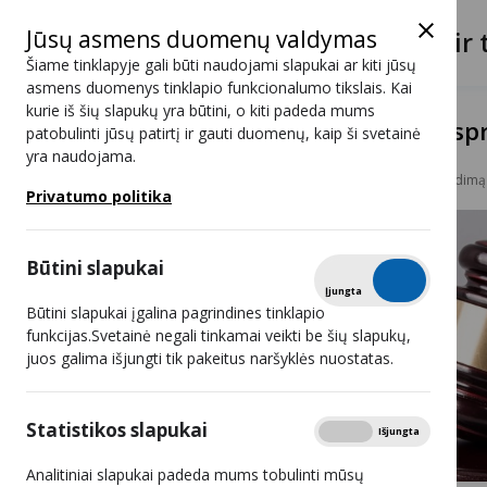
Jūsų asmens duomenų valdymas
Lietuvos radijo ir 
Šiame tinklapyje gali būti naudojami slapukai ar kiti jūsų
asmens duomenys tinklapio funkcionalumo tikslais. Kai
kurie iš šių slapukų yra būtini, o kiti padeda mums
Teismas paliko galioti LRTK s
patobulinti jūsų patirtį ir gauti duomenų, kaip ši svetainė
yra naudojama.
Naujienos
Teismas paliko galioti LRTK sprendimą
Privatumo politika
Būtini slapukai
Tikrinti
Įjungta
Išjungta
Būtini slapukai įgalina pagrindines tinklapio
funkcijas.Svetainė negali tinkamai veikti be šių slapukų,
juos galima išjungti tik pakeitus naršyklės nuostatas.
Statistikos slapukai
Rodyti
Įjungta
Išjungta
Analitiniai slapukai padeda mums tobulinti mūsų