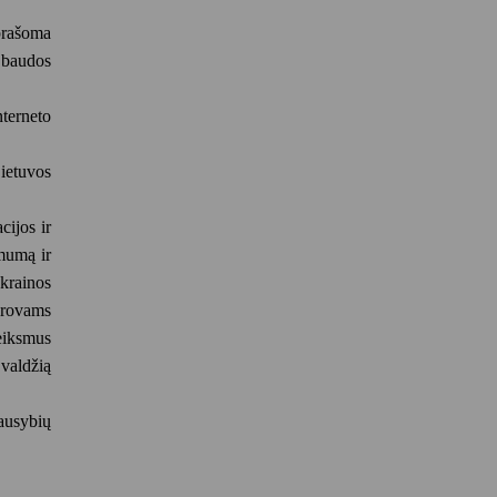
prašoma
 baudos
terneto
ietuvos
cijos ir
omumą ir
krainos
iūrovams
veiksmus
valdžią
ausybių