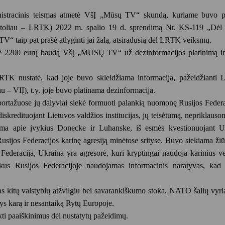
stracinis teismas atmetė
VšĮ „Mūsų TV“
skundą, kuriame buvo 
jos (toliau – LRTK) 2022 m. spalio 19 d. sprendimą Nr. KS-119 „Dėl
taip pat prašė atlyginti jai žalą, atsiradusią dėl LRTK veiksmų.
 2200 eurų baudą VšĮ „MŪSŲ TV“ už dezinformacijos platinimą in
RTK nustatė, kad joje buvo skleidžiama informacija, pažeidžianti L
 – VIĮ), t.y. joje buvo platinama dezinformacija.
portažuose jų dalyviai siekė formuoti palankią nuomonę Rusijos Federa
diskredituojant Lietuvos valdžios institucijas, jų teisėtumą, nepriklaus
iama apie įvykius Donecke ir Luhanske, iš esmės kvestionuojant U
nt Rusijos Federacijos karinę agresiją minėtose srityse. Buvo siekiama ž
s Federacija, Ukraina yra agresorė, kuri kryptingai naudoja karinius 
škus Rusijos Federacijoje naudojamas informacinis naratyvas, kad 
 kitų valstybių atžvilgiu bei savarankiškumo stoka, NATO šalių vyri
tys karą ir nesantaiką Rytų Europoje.
 paaiškinimus dėl nustatytų pažeidimų.