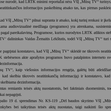
e nurodė, kad LRTK minimi reportažai nėra VšĮ „Mūsų TV“ turinys, 
 neatitinkančios informacijos paskelbimą atsako tas, kas pirmas pasklei
ad VšĮ „Mūsų TV“ pilnai supranta ir atsako, kokį turinį renkasi ir įkeli
tinkama audiovizualinė medžiaga (programos) yra atrenkama, susistemi
) pagal pareikalavimą. Programose, kurios nurodytos LRTK atliktos st
TV‘ dalininkas Vaidas Žemaitis Lėkštutis, todėl VšĮ „Mūsų TV“ turi s
 pagrįstai konstatavo, kad VšĮ „Mūsų TV“ skleidė ne tikrovės neatiti
K stebėsenos akte aprašytos programos buvo patalpintos interneto sve
dezinformacija.
ų TV“, kaip viešosios informacijos rengėja, galėtų būti atleidži
i, kad skelbia tikrovės neatitinkančią informaciją) ir konstatavo, k
skelbiama dezinformacija.
as remiantis teisės aktų nuostatomis, bei faktiniais duomenimis, to
kai nepagrįsti.
 spalio 19 d. sprendimas Nr. KS-119 „Dėl baudos skyrimo VšĮ „M
inkybes bei taikytinas teisės aktų nuostatas, taigi naikinti šio spr