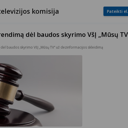
televizijos komisija
Pateikti e
prendimą dėl baudos skyrimo VšĮ „Mūsų TV
 dėl baudos skyrimo VšĮ „Mūsų TV“ už dezinformacijos skleidimą