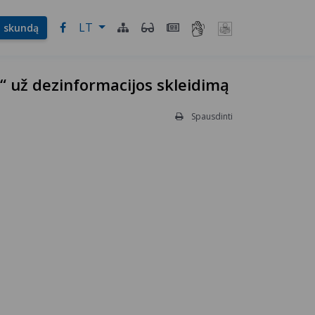
LT
l. skundą
“ už dezinformacijos skleidimą
Spausdinti