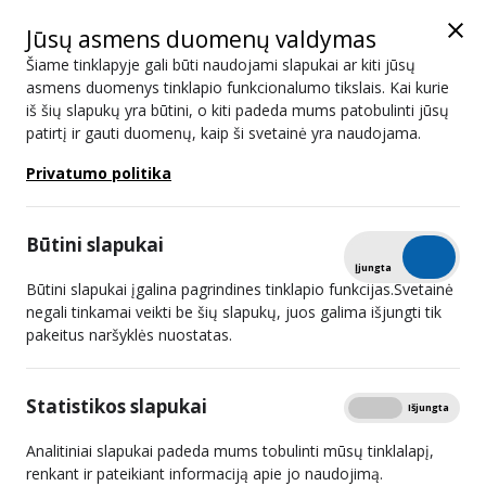
Jūsų asmens duomenų valdymas
Šiame tinklapyje gali būti naudojami slapukai ar kiti jūsų
asmens duomenys tinklapio funkcionalumo tikslais. Kai kurie
iš šių slapukų yra būtini, o kiti padeda mums patobulinti jūsų
Arirang TV
patirtį ir gauti duomenų, kaip ši svetainė yra naudojama.
Privatumo politika
#
Retransliuotojai - 6
1
UAB „Init“
Būtini slapukai
Tikrinti
Įjungta
Išjungta
2
UAB „Sugardas“
Būtini slapukai įgalina pagrindines tinklapio funkcijas.Svetainė
negali tinkamai veikti be šių slapukų, juos galima išjungti tik
3
UAB „FUNARIS“
pakeitus naršyklės nuostatas.
4
UAB „Eteris“
Statistikos slapukai
Rodyti
Įjungta
Išjungta
5
UAB „Horda“
Analitiniai slapukai padeda mums tobulinti mūsų tinklalapį,
6
UAB „Cgates“
renkant ir pateikiant informaciją apie jo naudojimą.