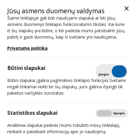
Jūsų asmens duomenų valdymas
Šiame tinklapyje gali būti naudojami slapukai ar kiti jūsų
asmens duomenys tinklapio funkcionalumo tikslais. Kai kurie
iš šių slapukų yra būtini, o kiti padeda mums patobulinti jūsų
DIM
patirtį ir gauti duomenų, kaip ši svetainė yra naudojama.
Privatumo politika
#
Retransliuotojai - 6
1
UAB „Init“
Būtini slapukai
Tikrinti
Įjungta
Išjungta
2
UAB „RADIJO ELEKTRONINĖS SISTEMOS“
Būtini slapukai įgalina pagrindines tinklapio funkcijas.Svetainė
negali tinkamai veikti be šių slapukų, juos galima išjungti tik
3
UAB „Parabolė“
pakeitus naršyklės nuostatas.
4
SPLIUS, UAB
Statistikos slapukai
Rodyti
Įjungta
Išjungta
5
UAB „Etanetas“
Analitiniai slapukai padeda mums tobulinti mūsų tinklalapį,
6
UAB „Sugardas“
renkant ir pateikiant informaciją apie jo naudojimą.