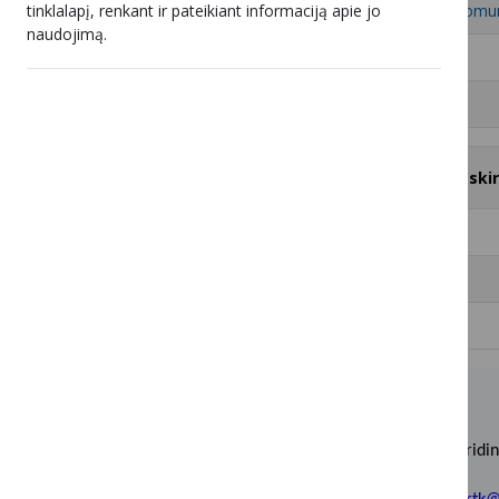
tinklalapį, renkant ir pateikiant informaciją apie jo
6
UAB „Penkių kontinentų komun
naudojimą.
7
UAB „Besmegeniai“
8
Telia Lietuva, AB
#
Televizijos programų ir (ar) atski
1
UAB „BALTICUM TV“
2
Telia Lietuva, AB
3
UAB „ECOFON“
Biudžetinė įstaiga, Įstaigos kodas 188741498.
Duomenys apie įstaigą kaupiami ir saugomi Juridin
Adresas: Šeimyniškių g. 3A, LT-09312 Vilnius.