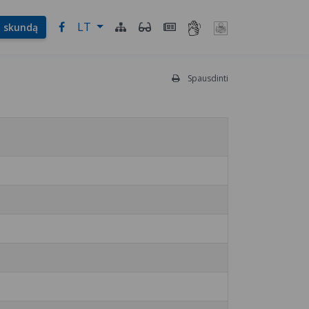
LT
l. skundą
Spausdinti