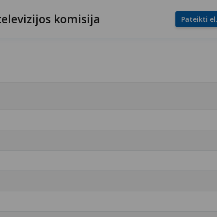
televizijos komisija
Pateikti e