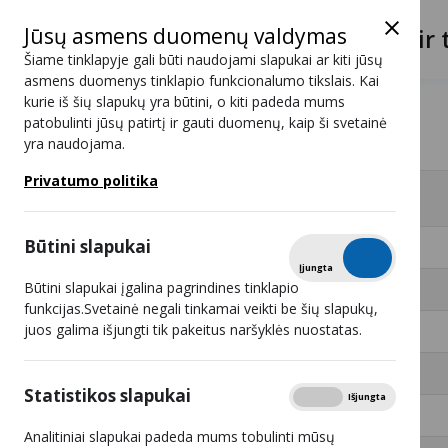
Jūsų asmens duomenų valdymas
Lietuvos radijo ir 
Šiame tinklapyje gali būti naudojami slapukai ar kiti jūsų
asmens duomenys tinklapio funkcionalumo tikslais. Kai
kurie iš šių slapukų yra būtini, o kiti padeda mums
Programos
Euronews HD
patobulinti jūsų patirtį ir gauti duomenų, kaip ši svetainė
yra naudojama.
Euronews HD
Privatumo politika
#
Retransliuotojai - 8
Būtini slapukai
1
UAB „ECOFON“
Tikrinti
Įjungta
Išjungta
Būtini slapukai įgalina pagrindines tinklapio
2
funkcijas.Svetainė negali tinkamai veikti be šių slapukų,
juos galima išjungti tik pakeitus naršyklės nuostatas.
3
UAB „FUNARIS“
4
UAB „Eltida“
Statistikos slapukai
Rodyti
Įjungta
Išjungta
5
UAB „Eteris“
Analitiniai slapukai padeda mums tobulinti mūsų