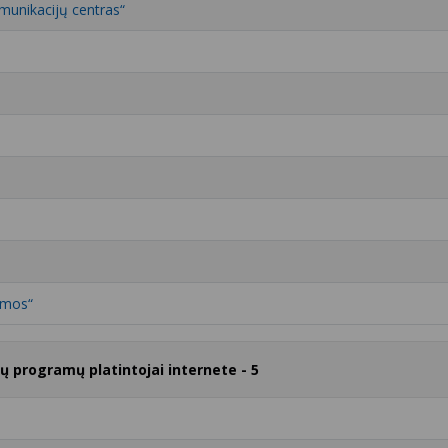
munikacijų centras“
emos“
rų programų platintojai internete - 5