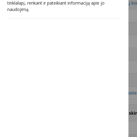
tinklalapį, renkant ir pateikiant informaciją apie jo
6
UAB „Penkių kontinentų ko
naudojimą.
7
UAB „Roventa“
8
UAB „Kvartalo Tinklas“
9
UAB „Besmegeniai“
10
UAB „KRĖNA“
11
UAB „Progmera“
12
UAB „Ilora“
13
UAB „Kauno interneto sist
#
Televizijos programų ir (ar) atski
1
UAB „BALTICUM TV“