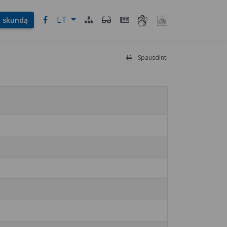
LT
l. skundą
Spausdinti