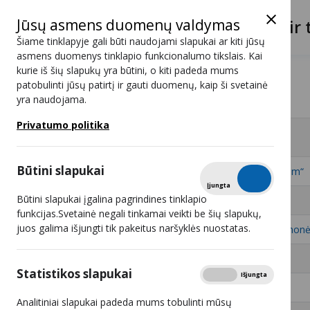
Jūsų asmens duomenų valdymas
Lietuvos radijo ir 
Šiame tinklapyje gali būti naudojami slapukai ar kiti jūsų
asmens duomenys tinklapio funkcionalumo tikslais. Kai
kurie iš šių slapukų yra būtini, o kiti padeda mums
Programos
Eurosport 2 HD
patobulinti jūsų patirtį ir gauti duomenų, kaip ši svetainė
yra naudojama.
Eurosport 2 HD
Privatumo politika
#
Retransliuotojai - 13
Būtini slapukai
1
UAB „Consilium optimum“
Tikrinti
Įjungta
Išjungta
Būtini slapukai įgalina pagrindines tinklapio
2
UAB „BALTICUM TV“
funkcijas.Svetainė negali tinkamai veikti be šių slapukų,
juos galima išjungti tik pakeitus naršyklės nuostatas.
3
V. Ivančiko individuali įmon
4
Statistikos slapukai
Rodyti
Įjungta
Išjungta
5
UAB „Eltida“
Analitiniai slapukai padeda mums tobulinti mūsų