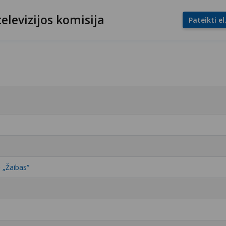
televizijos komisija
Pateikti e
ė „Žaibas“