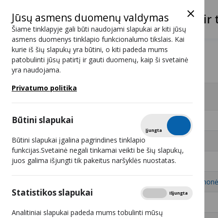
Jūsų asmens duomenų valdymas
Lietuvos radijo ir 
Šiame tinklapyje gali būti naudojami slapukai ar kiti jūsų
asmens duomenys tinklapio funkcionalumo tikslais. Kai
kurie iš šių slapukų yra būtini, o kiti padeda mums
Programos
FX
patobulinti jūsų patirtį ir gauti duomenų, kaip ši svetainė
yra naudojama.
FX
Privatumo politika
#
Retransliuotojai - 27
Būtini slapukai
1
UAB „Init“
Tikrinti
Įjungta
Išjungta
Būtini slapukai įgalina pagrindines tinklapio
2
UAB „BALTICUM TV“
funkcijas.Svetainė negali tinkamai veikti be šių slapukų,
juos galima išjungti tik pakeitus naršyklės nuostatas.
3
UAB „Viltuva“
4
V. Ivančiko individuali įmon
Statistikos slapukai
Rodyti
Įjungta
Išjungta
5
SPLIUS, UAB
Analitiniai slapukai padeda mums tobulinti mūsų