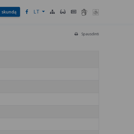
LT
l. skundą
Spausdinti