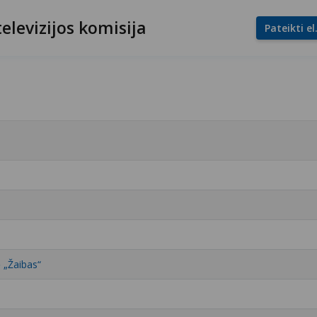
televizijos komisija
Pateikti e
ė „Žaibas“