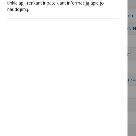
tinklalapį, renkant ir pateikiant informaciją apie jo
6
UAB „Parabolė“
naudojimą.
7
UAB „Nacionalinis telekomun
8
UAB „RADIJO ELEKTRONIN
9
10
UAB „Ignalinos televizija“
11
UAB „Eltida“
12
UAB „Penkių kontinentų ko
13
UAB „Bitė Lietuva“
14
UAB „Roventa“
15
UAB „Kvartalo Tinklas“
16
UAB „Besmegeniai“