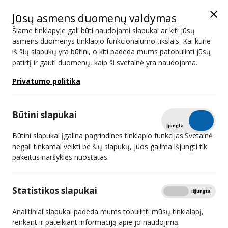
Jūsų asmens duomenų valdymas
Šiame tinklapyje gali būti naudojami slapukai ar kiti jūsų
asmens duomenys tinklapio funkcionalumo tikslais. Kai kurie
iš šių slapukų yra būtini, o kiti padeda mums patobulinti jūsų
LRT KLASIKA
patirtį ir gauti duomenų, kaip ši svetainė yra naudojama.
Privatumo politika
#
Transliuotojai - 1
1
Viešoji įstaiga LIETUVOS NACIONALINIS RADIJAS IR
Būtini slapukai
TELEVIZIJA
Tikrinti
Įjungta
Išjungta
Būtini slapukai įgalina pagrindines tinklapio funkcijas.Svetainė
negali tinkamai veikti be šių slapukų, juos galima išjungti tik
#
Retransliuotojai - 4
pakeitus naršyklės nuostatas.
1
Telia Lietuva, AB
Statistikos slapukai
Rodyti
Įjungta
Išjungta
2
UAB „BALTICUM TV“
Analitiniai slapukai padeda mums tobulinti mūsų tinklalapį,
renkant ir pateikiant informaciją apie jo naudojimą.
3
UAB „Consilium optimum“