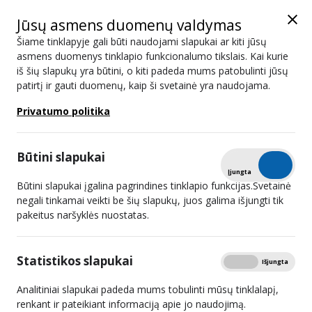
Jūsų asmens duomenų valdymas
Šiame tinklapyje gali būti naudojami slapukai ar kiti jūsų
asmens duomenys tinklapio funkcionalumo tikslais. Kai kurie
iš šių slapukų yra būtini, o kiti padeda mums patobulinti jūsų
Super Baltic
patirtį ir gauti duomenų, kaip ši svetainė yra naudojama.
Privatumo politika
#
Retransliuotojai - 3
1
UAB „Cgates“
Būtini slapukai
Tikrinti
Įjungta
Išjungta
2
UAB „Consilium optimum“
Būtini slapukai įgalina pagrindines tinklapio funkcijas.Svetainė
negali tinkamai veikti be šių slapukų, juos galima išjungti tik
3
UAB „Parabolė“
pakeitus naršyklės nuostatas.
Televizijos programų ir (ar) atskirų programų
Statistikos slapukai
Rodyti
Įjungta
Išjungta
#
platintojai internete - 4
Analitiniai slapukai padeda mums tobulinti mūsų tinklalapį,
1
UAB „Cgates“
renkant ir pateikiant informaciją apie jo naudojimą.