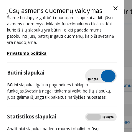
Jūsų asmens duomenų valdymas
Lietuvos radijo ir 
Šiame tinklapyje gali būti naudojami slapukai ar kiti jūsų
asmens duomenys tinklapio funkcionalumo tikslais. Kai
kurie iš šių slapukų yra būtini, o kiti padeda mums
Programos
Travel Channel HD
patobulinti jūsų patirtį ir gauti duomenų, kaip ši svetainė
yra naudojama.
Travel Channel HD
Privatumo politika
#
Retransliuotojai - 7
Būtini slapukai
1
UAB „BALTICUM TV“
Tikrinti
Įjungta
Išjungta
Būtini slapukai įgalina pagrindines tinklapio
2
UAB „Penkių kontinentų komun
funkcijas.Svetainė negali tinkamai veikti be šių slapukų,
juos galima išjungti tik pakeitus naršyklės nuostatas.
3
UAB „Kvartalo Tinklas“
4
UAB „Besmegeniai“
Statistikos slapukai
Rodyti
Įjungta
Išjungta
5
UAB „RADIJO ELEKTRONINĖS
Analitiniai slapukai padeda mums tobulinti mūsų