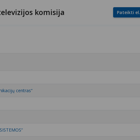
televizijos komisija
Pateikti e
ikacijų centras“
 SISTEMOS“