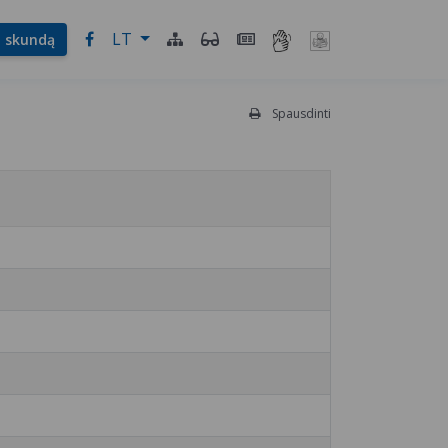
LT
l. skundą
Spausdinti