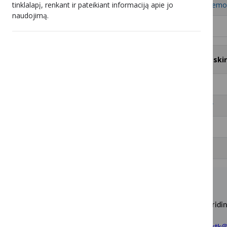
tinklalapį, renkant ir pateikiant informaciją apie jo
6
UAB „Kauno interneto sistemo
naudojimą.
7
UAB „Marsatas“
#
Televizijos programų ir (ar) atski
1
UAB „BALTICUM TV“
2
UAB „Kauno interneto sistemos“
3
AS Go3 Baltics
4
UAB „Bitė Lietuva“
Biudžetinė įstaiga, Įstaigos kodas 188741498.
Duomenys apie įstaigą kaupiami ir saugomi Juridin
Adresas: Šeimyniškių g. 3A, LT-09312 Vilnius.