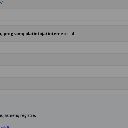
s“
rų programų platintojai internete - 4
ių asmenų registre.