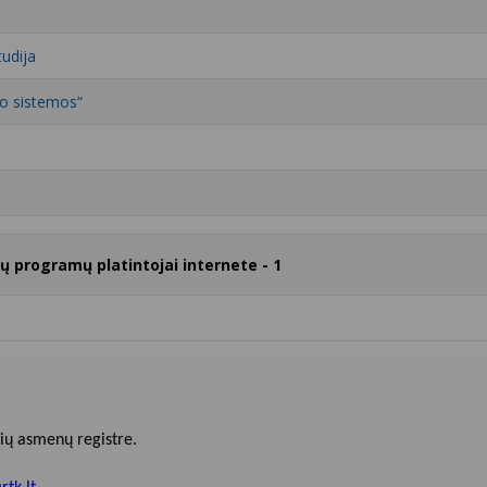
tudija
o sistemos“
rų programų platintojai internete - 1
ių asmenų registre.