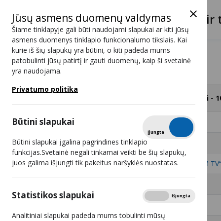
Jūsų asmens duomenų valdymas
Lietuvos radijo ir 
Šiame tinklapyje gali būti naudojami slapukai ar kiti jūsų
asmens duomenys tinklapio funkcionalumo tikslais. Kai
kurie iš šių slapukų yra būtini, o kiti padeda mums
Programos
VOX
patobulinti jūsų patirtį ir gauti duomenų, kaip ši svetainė
yra naudojama.
VOX
Privatumo politika
#
Retransliuotojai - 1
Būtini slapukai
1
UAB „AVVA“
Tikrinti
Įjungta
Išjungta
Būtini slapukai įgalina pagrindines tinklapio
2
UAB „Init“
funkcijas.Svetainė negali tinkamai veikti be šių slapukų,
juos galima išjungti tik pakeitus naršyklės nuostatas.
3
UAB „BALTICUM TV
4
UAB „Viltuva“
Statistikos slapukai
Rodyti
Įjungta
Išjungta
5
Analitiniai slapukai padeda mums tobulinti mūsų