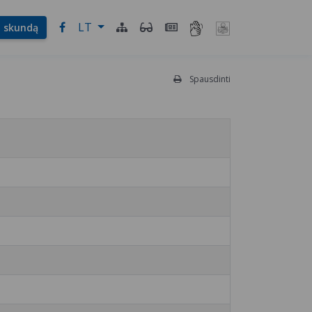
LT
l. skundą
Spausdinti