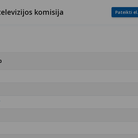
televizijos komisija
Pateikti e
0
“