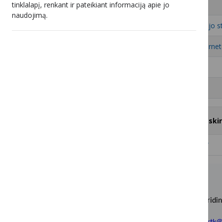
tinklalapį, renkant ir pateikiant informaciją apie jo
6
UAB „Parabolė“
naudojimą.
7
UAB Vilniaus radijo s
8
UAB „Kauno internet
9
UAB „Marsatas“
10
UAB „Sugardas“
#
Televizijos programų ir (ar) atski
1
UAB „Kauno interneto sistemos“
Biudžetinė įstaiga, Įstaigos kodas 188741498.
Duomenys apie įstaigą kaupiami ir saugomi Juridin
Adresas: Šeimyniškių g. 3A, LT-09312 Vilnius.