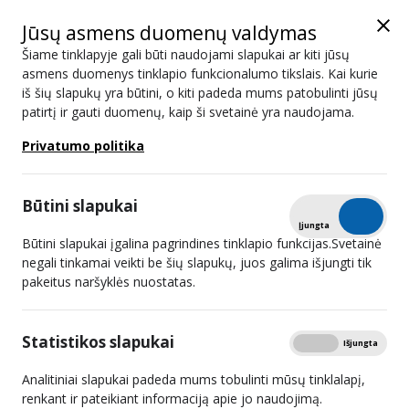
Jūsų asmens duomenų valdymas
Šiame tinklapyje gali būti naudojami slapukai ar kiti jūsų
asmens duomenys tinklapio funkcionalumo tikslais. Kai kurie
iš šių slapukų yra būtini, o kiti padeda mums patobulinti jūsų
patirtį ir gauti duomenų, kaip ši svetainė yra naudojama.
2024 07 31 11:30
Privatumo politika
Posėdis vyks nuotoliniu būdu.
Dėl sutikimo perleisti UAB “M-1” akcijas;
Būtini slapukai
Dėl sutikimo perleisti UAB “RADIJO STOTIS LALUNA”
Tikrinti
Įjungta
Išjungta
Būtini slapukai įgalina pagrindines tinklapio funkcijas.Svetainė
akcijas;
negali tinkamai veikti be šių slapukų, juos galima išjungti tik
Dėl sutikimo perleisti UAB RADIJO STOTIES “ULTRA VIRES”
pakeitus naršyklės nuostatas.
akcijas.
Statistikos slapukai
Rodyti
Įjungta
Išjungta
Analitiniai slapukai padeda mums tobulinti mūsų tinklalapį,
renkant ir pateikiant informaciją apie jo naudojimą.