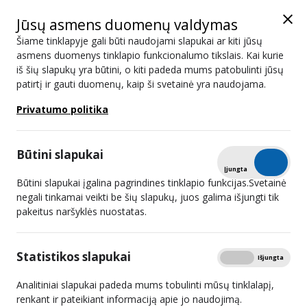
Jūsų asmens duomenų valdymas
Šiame tinklapyje gali būti naudojami slapukai ar kiti jūsų
asmens duomenys tinklapio funkcionalumo tikslais. Kai kurie
iš šių slapukų yra būtini, o kiti padeda mums patobulinti jūsų
patirtį ir gauti duomenų, kaip ši svetainė yra naudojama.
2025 02 12 15:00
Privatumo politika
Dėl prieinamumo reikalavimų taikomų audiovizualinės
žiniasklaidos paslaugų prieigos paslaugoms gairių paskelbimo
Būtini slapukai
viešosioms konsultacijoms.
Tikrinti
Įjungta
Išjungta
Būtini slapukai įgalina pagrindines tinklapio funkcijas.Svetainė
Dėl Europos Sąjungos ribojamųjų priemonių, atsižvelgiant į
negali tinkamai veikti be šių slapukų, juos galima išjungti tik
Rusijos veiksmus, kuriais
destabilizuojama padėtis Ukrainoje,
pakeitus naršyklės nuostatas.
vykdymo užtikrinimo.
Statistikos slapukai
Rodyti
Dėl privalomų nurodymų davimo viešųjų elektroninių ryšių
Įjungta
Išjungta
tinklų ir (ar) viešųjų elektroninių ryšių paslaugų teikėjams.
Analitiniai slapukai padeda mums tobulinti mūsų tinklalapį,
renkant ir pateikiant informaciją apie jo naudojimą.
Dėl domeno vardo įtraukimo į interneto svetainių,