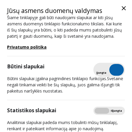
Jūsų asmens duomenų valdymas
Šiame tinklapyje gali būti naudojami slapukai ar kiti jūsų
asmens duomenys tinklapio funkcionalumo tikslais. Kai kurie
iš šių slapukų yra būtini, o kiti padeda mums patobulinti jūsų
patirtį ir gauti duomenų, kaip ši svetainė yra naudojama.
2026 04 08 15:00
Privatumo politika
Dėl metinės įmokos dydžio nustatymo UAB RADIJO
STOTIS „ULTRA VIRES“.
Būtini slapukai
Dėl metinės įmokos dydžio nustatymo UAB „Žinių radijas”.
Tikrinti
Įjungta
Išjungta
Būtini slapukai įgalina pagrindines tinklapio funkcijas.Svetainė
Dėl privalomų nurodymų davimo viešųjų elektroninių ryšių
negali tinkamai veikti be šių slapukų, juos galima išjungti tik
pakeitus naršyklės nuostatas.
tinklų ir (ar) viešųjų elektroninių ryšių paslaugų teikėjams.
Dėl domeno vardo įtraukimo į interneto svetainių,
Statistikos slapukai
Rodyti
Įjungta
Išjungta
naudojamų neteisėtai viešai paskelbti autorių teisių saugomą
turinį, sąrašą, vadovaujantis 2019 m. rugsėjo 11 d. Lietuvos
Analitiniai slapukai padeda mums tobulinti mūsų tinklalapį,
renkant ir pateikiant informaciją apie jo naudojimą.
radijo ir televizijos komisijos sprendimu Nr. KS-52 „Dėl