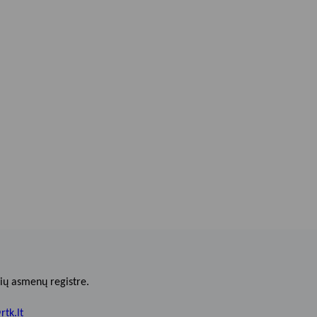
ių asmenų registre.
rtk.lt