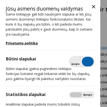
Jūsų asmens duomenų valdymas
Lietuvos radijo ir 
Šiame tinklapyje gali būti naudojami slapukai ar kiti jūsų
asmens duomenys tinklapio funkcionalumo tikslais. Kai
kurie iš šių slapukų yra būtini, o kiti padeda mums
Posėdžių darbotvarkės
patobulinti jūsų patirtį ir gauti duomenų, kaip ši svetainė
yra naudojama.
2020 12 16 15:00
Privatumo politika
Posėdis vyks nuotoliniu būdu.
Nuoroda į po
Dėl administracinės atsakomybės taikym
Būtini slapukai
Dėl administracinės atsakomybės taik
Tikrinti
Įjungta
Išjungta
Dėl domeno vardo kopijos blokavimo
Būtini slapukai įgalina pagrindines tinklapio
funkcijas.Svetainė negali tinkamai veikti be šių slapukų,
nurodymų interneto prieigos paslaugų te
juos galima išjungti tik pakeitus naršyklės nuostatas.
Dėl domeno vardo kopijos blokavim
nurodymų interneto prieigos paslaugų te
Statistikos slapukai
Rodyti
Įjungta
Išjungta
Dėl domeno vardo 2-os kopijos bloka
nurodymų interneto prieigos paslaugų te
Analitiniai slapukai padeda mums tobulinti mūsų