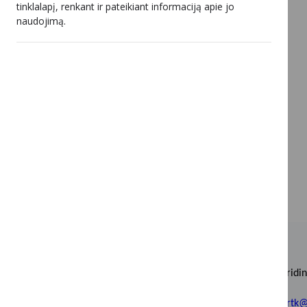
tinklalapį, renkant ir pateikiant informaciją apie jo
naudojimą.
Biudžetinė įstaiga, Įstaigos kodas 188741498.
Duomenys apie įstaigą kaupiami ir saugomi Juridin
Adresas: Šeimyniškių g. 3A, LT-09312 Vilnius.
Tel. (0 5) 233 0660, faks. (0 5) 264 7125, e. p.
lrtk@