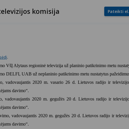
televizijos komisija
Pateikti e
sėdį
.
o VšĮ Alytaus regioninė televizija už planinio patikrinimo metu nustat
ymo DELFI, UAB už neplaninio patikrinimo metu nustatytus pažeidimu
, vadovaujantis 2020 m. vasario 26
d. Lietuvos radijo ir televiz
ikėjams davimo“.
o, vadovaujantis 2020 m. gegužės 20
d. Lietuvos radijo ir televiz
ikėjams davimo“.
vimo, vadovaujantis 2020 m.
gegužės 20 d. Lietuvos radijo ir televi
ikėjams davimo“
.