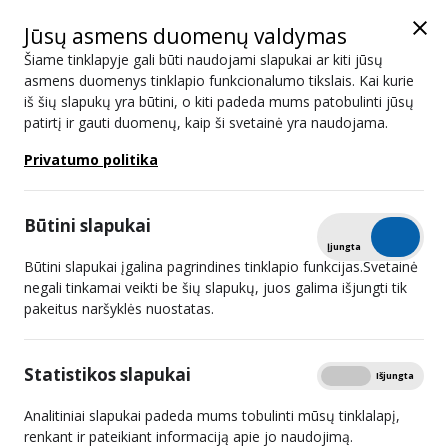
Jūsų asmens duomenų valdymas
Šiame tinklapyje gali būti naudojami slapukai ar kiti jūsų
asmens duomenys tinklapio funkcionalumo tikslais. Kai kurie
iš šių slapukų yra būtini, o kiti padeda mums patobulinti jūsų
patirtį ir gauti duomenų, kaip ši svetainė yra naudojama.
2022 01 26 15:00
Privatumo politika
Posėdis vyks nuotoliniu būdu.
Nuoroda į posėdį
.
Dėl konkurso transliavimo licencijai televizijos
Būtini slapukai
programai transliuoti per skaitmeninės antžeminės
Tikrinti
Įjungta
Išjungta
televizijos tinklą 37 televizijos kanalu Bukiškio k.,
Būtini slapukai įgalina pagrindines tinklapio funkcijas.Svetainė
negali tinkamai veikti be šių slapukų, juos galima išjungti tik
Avižienių sen., Vilniaus r., Karužiškių vs., Buivydžių
pakeitus naršyklės nuostatas.
sen., Vilniaus r., Juzinos k., Sarių sen., Švenčionių r. ir
Akmeniškių k., Marijampolio sen., Vilniaus r. gauti
Statistikos slapukai
Rodyti
nugalėtojo patvirtinimo ir licencijos išdavimo.
Įjungta
Išjungta
Dėl konkurso retransliuojamo turinio licencijai 2
Analitiniai slapukai padeda mums tobulinti mūsų tinklalapį,
televizijos programoms Pietryčių Lietuvos regione
renkant ir pateikiant informaciją apie jo naudojimą.