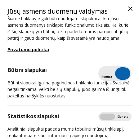
Jūsų asmens duomenų valdymas
Šiame tinklapyje gali būti naudojami slapukai ar kiti jūsų
asmens duomenys tinklapio funkcionalumo tikslais. Kai kurie
iš šių slapukų yra būtini, o kiti padeda mums patobulinti jūsų
patirtį ir gauti duomenų, kaip ši svetainė yra naudojama.
2022 03 23 15:00
Privatumo politika
Dėl Visuomenės informavimo įstatymo 48 straipsnio
2 dalyje nurodytų poveikio priemonių taikymo UAB
Būtini slapukai
„PLUNSTA“.
Tikrinti
Įjungta
Išjungta
Dėl privalomų nurodymų viešųjų elektroninių ryšių
Būtini slapukai įgalina pagrindines tinklapio funkcijas.Svetainė
negali tinkamai veikti be šių slapukų, juos galima išjungti tik
tinklų ir (ar) viešųjų elektroninių ryšių paslaugų
pakeitus naršyklės nuostatas.
teikėjams davimo.
Dėl domeno vardo įtraukimo į interneto svetainių,
Statistikos slapukai
Rodyti
Įjungta
Išjungta
naudojamų neteisėtai viešai paskelbti autorių teisių
Analitiniai slapukai padeda mums tobulinti mūsų tinklalapį,
saugomą turinį, sąrašą, vadovaujantis 2019 m. rugsėjo
renkant ir pateikiant informaciją apie jo naudojimą.