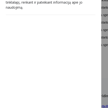
tinklalapį, renkant ir pateikiant informaciją apie jo
naudojimą.
Dėl domeno vardo įtraukimo į interneto
Lietuvos radijo ir televizijos komisijos
Dėl domeno vardo įtraukimo į interneto
Lietuvos radijo ir televizijos komisijos
Dėl domeno vardo įtraukimo į interneto 
Lietuvos radijo ir televizijos komisijos
Biudžetinė įstaiga, Įstaigos kodas 188741498.
Duomenys apie įstaigą kaupiami ir saugomi Juridin
Adresas: Šeimyniškių g. 3A, LT-09312 Vilnius.
Tel. (0 5) 233 0660, faks. (0 5) 264 7125, e. p.
lrtk@