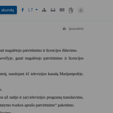
LT
l. skundą
Spausdinti
ti nugalėtojo patvirtinimo ir licencijos išdavimo.
vėžyje, gauti nugalėtojo patvirtinimo ir licencijos
stotį, naudojant 41 televizijos kanalą Marijampolėje,
o.
už radijo ir (ar) televizijos programų transliavimo,
statymo tvarkos aprašo patvirtinimo“ pakeitimo.
 davimo.