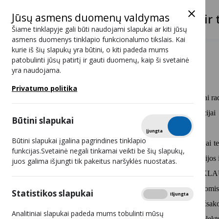
Jūsų asmens duomenų valdymas
Lietuvos radijo ir 
Šiame tinklapyje gali būti naudojami slapukai ar kiti jūsų
asmens duomenys tinklapio funkcionalumo tikslais. Kai
kurie iš šių slapukų yra būtini, o kiti padeda mums
Posėdžių darbotvarkės
patobulinti jūsų patirtį ir gauti duomenų, kaip ši svetainė
yra naudojama.
2023 10 11 15:00
Privatumo politika
Dėl konkurso transliavimo licencijai ra
Dėl konkurso transliavimo licencijai
Būtini slapukai
išdavimo.
Tikrinti
Įjungta
Išjungta
Būtini slapukai įgalina pagrindines tinklapio
Dėl konkurso transliavimo licencijai te
funkcijas.Svetainė negali tinkamai veikti be šių slapukų,
gauti nugalėtojo patvirtinimo ir licencijos
juos galima išjungti tik pakeitus naršyklės nuostatas.
Dėl UAB „LAISVAS IR NEPRIKLAUSO
Dėl Lietuvos radijo ir televizijos kom
Statistikos slapukai
Rodyti
Įjungta
Išjungta
retransliavimo, platinimo internete, užsa
Analitiniai slapukai padeda mums tobulinti mūsų
Dėl privalomų nurodymų viešųjų elektron