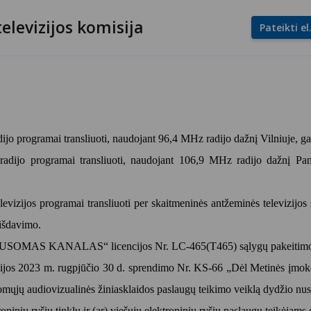
televizijos komisija
Pateikti e
dijo programai transliuoti, naudojant 96,4 MHz radijo dažnį Vilniuje, gau
 radijo programai transliuoti, naudojant 106,9 MHz radijo dažnį Pane
levizijos programai transliuoti per skaitmeninės antžeminės televizijos 
 išdavimo.
MAS KANALAS“ licencijos Nr. LC-465(T465) sąlygų pakeitim
isijos 2023 m. rugpjūčio 30 d. sprendimo Nr. KS-66 „Dėl Metinės įmokos 
komųjų audiovizualinės žiniasklaidos paslaugų teikimo veiklą dydžio nu
inių ryšių tinklų ir (ar) viešųjų elektroninių ryšių paslaugų teikėjams