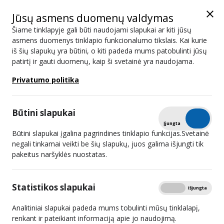
Jūsų asmens duomenų valdymas
Šiame tinklapyje gali būti naudojami slapukai ar kiti jūsų
asmens duomenys tinklapio funkcionalumo tikslais. Kai kurie
iš šių slapukų yra būtini, o kiti padeda mums patobulinti jūsų
UAB „Pūkas“
patirtį ir gauti duomenų, kaip ši svetainė yra naudojama.
Privatumo politika
Juridinio asmens
132950015
kodas
Būtini slapukai
Tikrinti
Įjungta
Išjungta
Buveinės adresas
Šaldytuvų g. 25, LT-45123
Būtini slapukai įgalina pagrindines tinklapio funkcijas.Svetainė
Kaunas
negali tinkamai veikti be šių slapukų, juos galima išjungti tik
pakeitus naršyklės nuostatas.
Tel. Nr.
+370 37 342 424
El. pašto adresas
technika@pukas.lt, lina@pukas.lt
Statistikos slapukai
Rodyti
Įjungta
Išjungta
Tinklapis
http://pukas.lt
Analitiniai slapukai padeda mums tobulinti mūsų tinklalapį,
renkant ir pateikiant informaciją apie jo naudojimą.
Vadovas
Lina Pūkienė