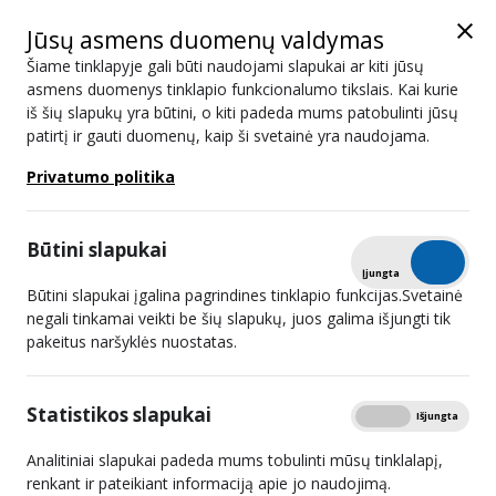
Jūsų asmens duomenų valdymas
Šiame tinklapyje gali būti naudojami slapukai ar kiti jūsų
asmens duomenys tinklapio funkcionalumo tikslais. Kai kurie
iš šių slapukų yra būtini, o kiti padeda mums patobulinti jūsų
Informacija lengvai suprantama kalba
patirtį ir gauti duomenų, kaip ši svetainė yra naudojama.
Privatumo politika
Spausdinti
Informacija lengvai suprantama kalba
Būtini slapukai
Tikrinti
Įjungta
Išjungta
Būtini slapukai įgalina pagrindines tinklapio funkcijas.Svetainė
Lengvai suprantama kalba
negali tinkamai veikti be šių slapukų, juos galima išjungti tik
(angl. „easy-to-read“) –
pakeitus naršyklės nuostatas.
metodas,
kuris padeda daugiau
Statistikos slapukai
Rodyti
Įjungta
Išjungta
žmonių suprasti
Analitiniai slapukai padeda mums tobulinti mūsų tinklalapį,
pateikiamą informaciją.
renkant ir pateikiant informaciją apie jo naudojimą.