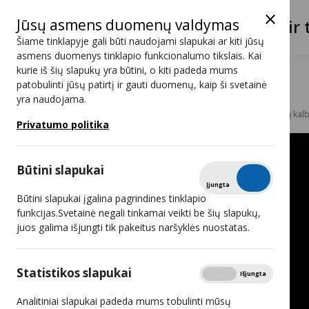
Jūsų asmens duomenų valdymas
Lietuvos radijo ir 
Šiame tinklapyje gali būti naudojami slapukai ar kiti jūsų
asmens duomenys tinklapio funkcionalumo tikslais. Kai
kurie iš šių slapukų yra būtini, o kiti padeda mums
Informacija gestų kalba
patobulinti jūsų patirtį ir gauti duomenų, kaip ši svetainė
yra naudojama.
Administracinė informacija
Informacija gestų kal
Privatumo politika
Būtini slapukai
Tikrinti
Įjungta
Išjungta
Būtini slapukai įgalina pagrindines tinklapio
funkcijas.Svetainė negali tinkamai veikti be šių slapukų,
juos galima išjungti tik pakeitus naršyklės nuostatas.
Statistikos slapukai
Rodyti
Įjungta
Išjungta
Analitiniai slapukai padeda mums tobulinti mūsų