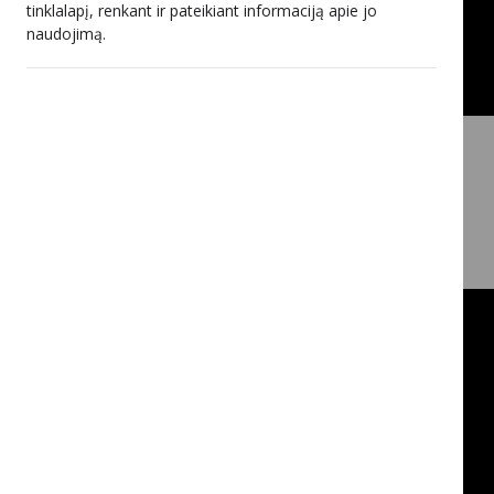
tinklalapį, renkant ir pateikiant informaciją apie jo
naudojimą.
Apie Lietuvos radijo ir televizijos komisiją