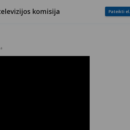
televizijos komisija
Pateikti e
ba