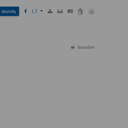
LT
l. skundą
Spausdinti