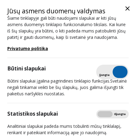
Jūsų asmens duomenų valdymas
Šiame tinklapyje gali būti naudojami slapukai ar kiti jūsų
asmens duomenys tinklapio funkcionalumo tikslais. Kai kurie
iš šių slapukų yra būtini, o kiti padeda mums patobulinti jūsų
Karjeros galimybės
patirtį ir gauti duomenų, kaip ši svetainė yra naudojama.
Privatumo politika
Administracinė informacija
Spausdinti
Karjeros galimybės
Būtini slapukai
Lietuvos radijo ir televizijos komisija šiuo metu nevykdo
Tikrinti
Įjungta
Išjungta
konkursų į darbuotojų, dirbančių pagal darbo sutartį, pareigas.
Būtini slapukai įgalina pagrindines tinklapio funkcijas.Svetainė
negali tinkamai veikti be šių slapukų, juos galima išjungti tik
pakeitus naršyklės nuostatas.
Statistikos slapukai
Rodyti
Įjungta
Išjungta
Analitiniai slapukai padeda mums tobulinti mūsų tinklalapį,
Dalintis:
Paskutinė atnaujinimo data:
2026-03-10
renkant ir pateikiant informaciją apie jo naudojimą.