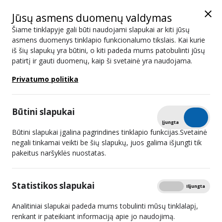
Jūsų asmens duomenų valdymas
Šiame tinklapyje gali būti naudojami slapukai ar kiti jūsų
asmens duomenys tinklapio funkcionalumo tikslais. Kai kurie
iš šių slapukų yra būtini, o kiti padeda mums patobulinti jūsų
Reikalavimai informacijos apie
patirtį ir gauti duomenų, kaip ši svetainė yra naudojama.
audiovizualinės žiniasklaidos paslaugų
Privatumo politika
teikėjus skelbimui
Būtini slapukai
Administracinė informacija
Tikrinti
Įjungta
Išjungta
Reikalavimai informacijos apie audiovizualinės
Spausdinti
Būtini slapukai įgalina pagrindines tinklapio funkcijas.Svetainė
žiniasklaidos paslaugų teikėjus skelbimui
negali tinkamai veikti be šių slapukų, juos galima išjungti tik
pakeitus naršyklės nuostatas.
Prievolė audiovizualinės žiniasklaidos paslaugų teikėjams
– televizijos programų transliuotojams ir
užsakomųjų audiovizualinės žiniasklaidos paslaugų
Statistikos slapukai
Rodyti
Įjungta
Išjungta
teikėjams – skelbti tam tikrą informaciją, susijusią su jais ir
Analitiniai slapukai padeda mums tobulinti mūsų tinklalapį,
jų veikla, yra įtvirtinta
Lietuvos Respublikos visuomenės
renkant ir pateikiant informaciją apie jo naudojimą.