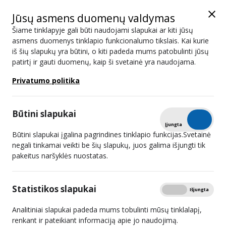
Jūsų asmens duomenų valdymas
Šiame tinklapyje gali būti naudojami slapukai ar kiti jūsų
asmens duomenys tinklapio funkcionalumo tikslais. Kai kurie
iš šių slapukų yra būtini, o kiti padeda mums patobulinti jūsų
2025 m. III ketvirtis
patirtį ir gauti duomenų, kaip ši svetainė yra naudojama.
Privatumo politika
Atviri duomenys
Spausdinti
Mokamos TV abonentų skaičius
2025 m. III ketvirtis
Būtini slapukai
Tikrinti
Įjungta
Išjungta
Lietuvos radijo ir televizijos komisija nustatė, kad šiuo metu
Būtini slapukai įgalina pagrindines tinklapio funkcijas.Svetainė
mokamos televizijos abonentų skaičius Lietuvoje yra 864 411
negali tinkamai veikti be šių slapukų, juos galima išjungti tik
mokamos televizijos abonentai. Iš jų – 514 032 mokamos
pakeitus naršyklės nuostatas.
televizijos abonentai, kurie yra užsisakę televizijos programų
retransliavimo paslaugas ir 350 379 mokamos televizijos
Statistikos slapukai
Rodyti
Įjungta
Išjungta
abonentai, kurie yra užsisakę televizijos programų platinimo
Analitiniai slapukai padeda mums tobulinti mūsų tinklalapį,
internete paslaugas (OTT) – tai yra tie, kurie televizijos
renkant ir pateikiant informaciją apie jo naudojimą.
paslaugas gauna tik internete, nesvarbu kurio interneto tiekėjo