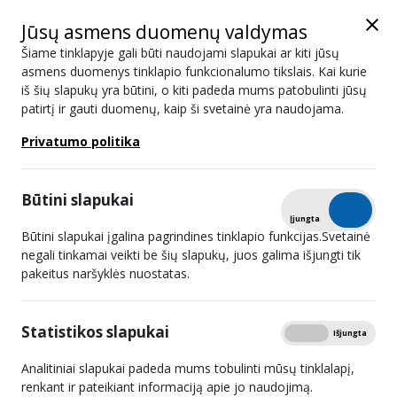
Jūsų asmens duomenų valdymas
Šiame tinklapyje gali būti naudojami slapukai ar kiti jūsų
asmens duomenys tinklapio funkcionalumo tikslais. Kai kurie
iš šių slapukų yra būtini, o kiti padeda mums patobulinti jūsų
Asmens duomenų apsaugos internete
patirtį ir gauti duomenų, kaip ši svetainė yra naudojama.
politika
Privatumo politika
Atviri duomenys
Spausdinti
Mokamos TV abonentų skaičius
Būtini slapukai
Asmens duomenų apsaugos internete politika
Tikrinti
Įjungta
Išjungta
Būtini slapukai įgalina pagrindines tinklapio funkcijas.Svetainė
Lietuvos radijo ir televizijos komisija (toliau – Komisija) asmens
negali tinkamai veikti be šių slapukų, juos galima išjungti tik
pakeitus naršyklės nuostatas.
duomenis tvarko
vadovaudamasi 2016 m. balandžio 27 d.
Europos Parlamento ir Tarybos reglamentu (ES) 2016/679 dėl
fizinių asmenų apsaugos tvarkant asmens duomenis ir dėl laisvo
Statistikos slapukai
Rodyti
Įjungta
Išjungta
tokių duomenų judėjimo ir kuriuo panaikinama Direktyva
Analitiniai slapukai padeda mums tobulinti mūsų tinklalapį,
95/46/EB (Bendrasis duomenų apsaugos reglamentas), Lietuvos
renkant ir pateikiant informaciją apie jo naudojimą.