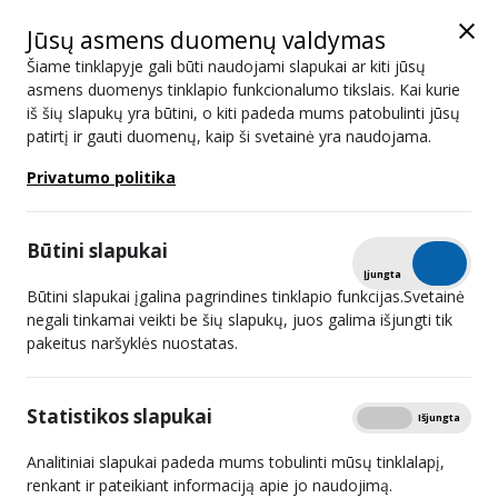
Jūsų asmens duomenų valdymas
Šiame tinklapyje gali būti naudojami slapukai ar kiti jūsų
asmens duomenys tinklapio funkcionalumo tikslais. Kai kurie
iš šių slapukų yra būtini, o kiti padeda mums patobulinti jūsų
2025 m. IV ketvirtis
patirtį ir gauti duomenų, kaip ši svetainė yra naudojama.
Privatumo politika
Atviri duomenys
Spausdinti
Mokamos TV abonentų skaičius
2025 m. IV ketvirtis
Būtini slapukai
Tikrinti
Įjungta
Išjungta
Lietuvos radijo ir televizijos komisija nustatė, kad šiuo metu
Būtini slapukai įgalina pagrindines tinklapio funkcijas.Svetainė
mokamos televizijos abonentų skaičius Lietuvoje yra 868 036
negali tinkamai veikti be šių slapukų, juos galima išjungti tik
mokamos televizijos abonentai. Iš jų – 504 349 mokamos
pakeitus naršyklės nuostatas.
televizijos abonentai, kurie yra užsisakę televizijos programų
retransliavimo paslaugas ir 363 687 mokamos televizijos
Statistikos slapukai
Rodyti
Įjungta
Išjungta
abonentai, kurie yra užsisakę televizijos programų platinimo
Analitiniai slapukai padeda mums tobulinti mūsų tinklalapį,
internete paslaugas (OTT) – tai yra tie, kurie televizijos
renkant ir pateikiant informaciją apie jo naudojimą.
paslaugas gauna tik internete, nesvarbu kurio interneto tiekėjo