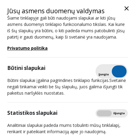
Jūsų asmens duomenų valdymas
Šiame tinklapyje gali būti naudojami slapukai ar kiti jūsų
asmens duomenys tinklapio funkcionalumo tikslais. Kai kurie
iš šių slapukų yra būtini, o kiti padeda mums patobulinti jūsų
2026 m. I ketvirtis
patirtį ir gauti duomenų, kaip ši svetainė yra naudojama.
Privatumo politika
Atviri duomenys
Spausdinti
Mokamos TV abonentų skaičius
2026 m. I ketvirtis
Būtini slapukai
Tikrinti
Įjungta
Išjungta
Lietuvos radijo ir televizijos komisija nustatė, kad šiuo metu
Būtini slapukai įgalina pagrindines tinklapio funkcijas.Svetainė
mokamos televizijos abonentų skaičius Lietuvoje yra 865 817
negali tinkamai veikti be šių slapukų, juos galima išjungti tik
mokamos televizijos abonentai. Iš jų – 489 208 mokamos
pakeitus naršyklės nuostatas.
televizijos abonentai, kurie yra užsisakę televizijos programų
retransliavimo paslaugas ir 376 609 mokamos televizijos
Statistikos slapukai
Rodyti
Įjungta
Išjungta
abonentai, kurie yra užsisakę televizijos programų platinimo
Analitiniai slapukai padeda mums tobulinti mūsų tinklalapį,
internete paslaugas (OTT) – tai yra tie, kurie televizijos
renkant ir pateikiant informaciją apie jo naudojimą.
paslaugas gauna tik internete, nesvarbu kurio interneto tiekėjo