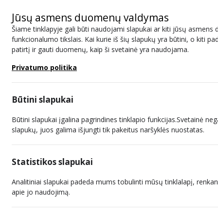
Jūsų asmens duomenų valdymas
Šiame tinklapyje gali būti naudojami slapukai ar kiti jūsų asmens
funkcionalumo tikslais. Kai kurie iš šių slapukų yra būtini, o kiti
patirtį ir gauti duomenų, kaip ši svetainė yra naudojama.
Informacija gestų kalba
Privatumo politika
Konsultavimasis su visuomene
Spausdinti
Informacija gestų kalba
Būtini slapukai
Būtini slapukai įgalina pagrindines tinklapio funkcijas.Svetainė nega
slapukų, juos galima išjungti tik pakeitus naršyklės nuostatas.
Statistikos slapukai
Analitiniai slapukai padeda mums tobulinti mūsų tinklalapį, renkant
apie jo naudojimą.