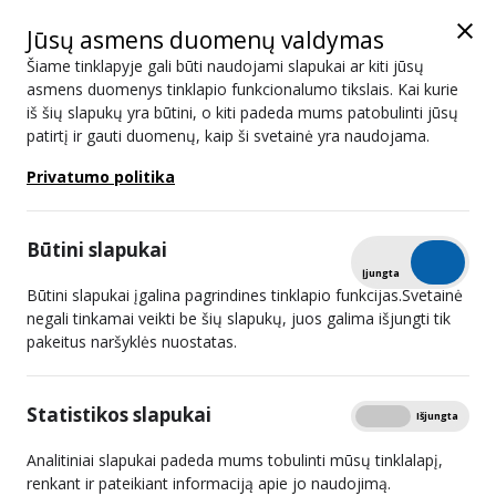
Jūsų asmens duomenų valdymas
Šiame tinklapyje gali būti naudojami slapukai ar kiti jūsų
asmens duomenys tinklapio funkcionalumo tikslais. Kai kurie
iš šių slapukų yra būtini, o kiti padeda mums patobulinti jūsų
Naujienos
patirtį ir gauti duomenų, kaip ši svetainė yra naudojama.
Privatumo politika
Paieška
Būtini slapukai
Išplėstinis filtras
Tikrinti
Įjungta
Išjungta
Būtini slapukai įgalina pagrindines tinklapio funkcijas.Svetainė
negali tinkamai veikti be šių slapukų, juos galima išjungti tik
pakeitus naršyklės nuostatas.
„Laluna“ skambės ir Šilutėje – LRTK
patvirtino konkurso rezultatus
Statistikos slapukai
Rodyti
Įjungta
Išjungta
2026 05 27
Analitiniai slapukai padeda mums tobulinti mūsų tinklalapį,
renkant ir pateikiant informaciją apie jo naudojimą.