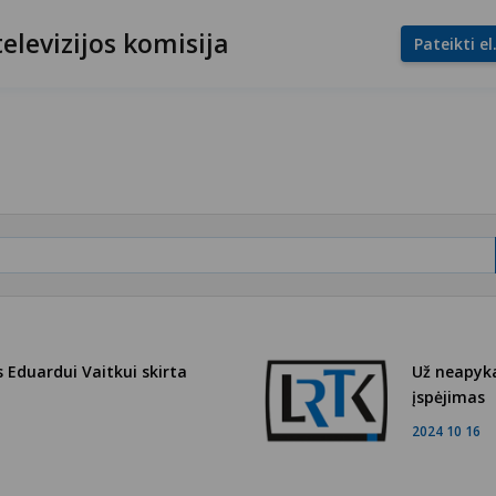
televizijos komisija
Pateikti e
 Eduardui Vaitkui skirta
Už neapyk
įspėjimas
2024 10 16