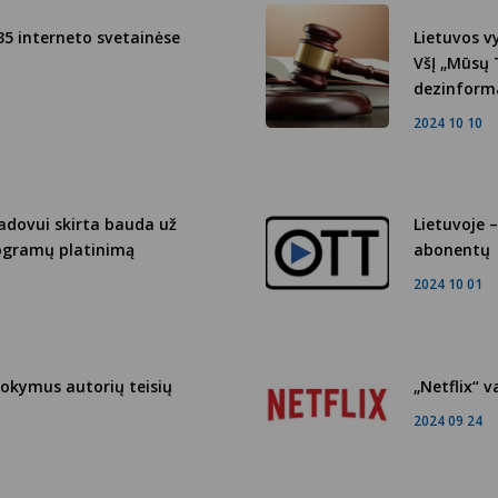
35 interneto svetainėse
Lietuvos v
VšĮ „Mūsų 
dezinforma
2024 10 10
dovui skirta bauda už
Lietuvoje 
rogramų platinimą
abonentų
2024 10 01
okymus autorių teisių
„Netflix“ 
2024 09 24