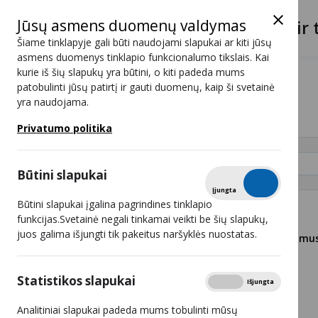
Jūsų asmens duomenų valdymas
Lietuvos radijo ir 
Šiame tinklapyje gali būti naudojami slapukai ar kiti jūsų
asmens duomenys tinklapio funkcionalumo tikslais. Kai
kurie iš šių slapukų yra būtini, o kiti padeda mums
Naujienos
patobulinti jūsų patirtį ir gauti duomenų, kaip ši svetainė
yra naudojama.
Naujienos
Privatumo politika
Paieška
Būtini slapukai
Tikrinti
Įjungta
Išjungta
Būtini slapukai įgalina pagrindines tinklapio
funkcijas.Svetainė negali tinkamai veikti be šių slapukų,
juos galima išjungti tik pakeitus naršyklės nuostatas.
Už autorių teisių pažeidimus
bauda
2024 10 16
Statistikos slapukai
Rodyti
Įjungta
Išjungta
Analitiniai slapukai padeda mums tobulinti mūsų