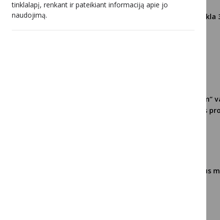
tinklalapį, renkant ir pateikiant informaciją apie jo
naudojimą.
Stabdoma neteisėta veikla 
2024 10 16
UAB „Consilium optimum“ va
neteisėtą Go3 televizijos p
2024 10 02
LRTK vykdė tarptautinius m
apsaugos srityje
2024 09 25