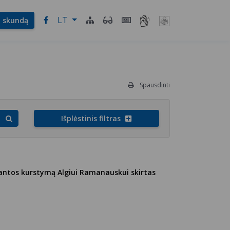
LT
l. skundą
Spausdinti
Išplėstinis filtras
antos kurstymą Algiui Ramanauskui skirtas