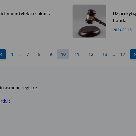
btinio intelekto sukurtą
Už prekybą
bauda
2024 09 18
...
...
1
7
8
9
11
12
13
17
10
ių asmenų registre.
rtk.lt