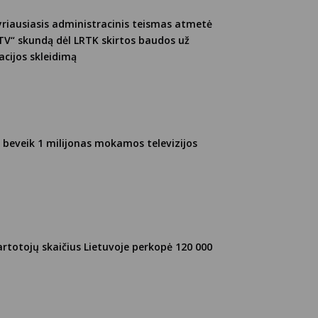
yriausiasis administracinis teismas atmetė
TV“ skundą dėl LRTK skirtos baudos už
cijos skleidimą
– beveik 1 milijonas mokamos televizijos
vartotojų skaičius Lietuvoje perkopė 120 000