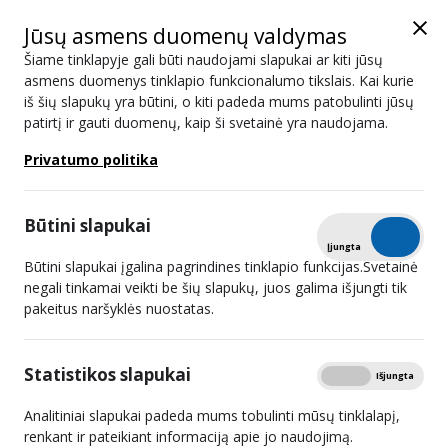
Jūsų asmens duomenų valdymas
Šiame tinklapyje gali būti naudojami slapukai ar kiti jūsų
asmens duomenys tinklapio funkcionalumo tikslais. Kai kurie
iš šių slapukų yra būtini, o kiti padeda mums patobulinti jūsų
Mir Seriala
patirtį ir gauti duomenų, kaip ši svetainė yra naudojama.
Privatumo politika
#
Retransliuotojai - 8
1
UAB „Init“
Būtini slapukai
Tikrinti
Įjungta
Išjungta
2
UAB „ECOFON“
Būtini slapukai įgalina pagrindines tinklapio funkcijas.Svetainė
negali tinkamai veikti be šių slapukų, juos galima išjungti tik
3
UAB „AVVA“
pakeitus naršyklės nuostatas.
4
UAB „Horda“
Statistikos slapukai
Rodyti
Įjungta
Išjungta
5
UAB „Internetas Vilniuje“
Analitiniai slapukai padeda mums tobulinti mūsų tinklalapį,
6
UAB „Patrimpas“
renkant ir pateikiant informaciją apie jo naudojimą.