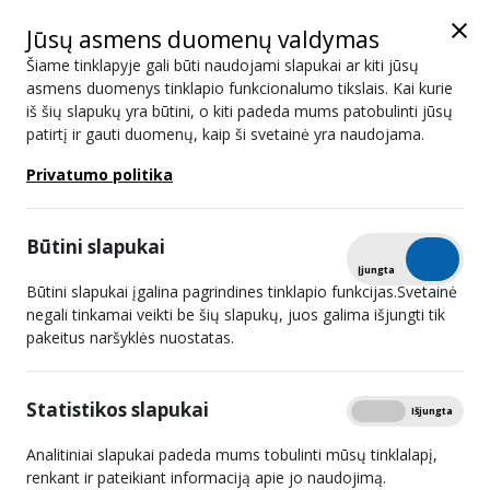
Jūsų asmens duomenų valdymas
Šiame tinklapyje gali būti naudojami slapukai ar kiti jūsų
asmens duomenys tinklapio funkcionalumo tikslais. Kai kurie
iš šių slapukų yra būtini, o kiti padeda mums patobulinti jūsų
UAB „Patrimpas“
patirtį ir gauti duomenų, kaip ši svetainė yra naudojama.
Privatumo politika
Juridinio asmens
166859031
kodas
Būtini slapukai
Tikrinti
Įjungta
Išjungta
Buveinės adresas
Taikos g. 8-23, Mažeikiai, LT-
Būtini slapukai įgalina pagrindines tinklapio funkcijas.Svetainė
89166
negali tinkamai veikti be šių slapukų, juos galima išjungti tik
pakeitus naršyklės nuostatas.
Tel. Nr.
El. pašto adresas
patrimpas.ktv@gmail.com
Statistikos slapukai
Rodyti
Įjungta
Išjungta
Tinklapis
Analitiniai slapukai padeda mums tobulinti mūsų tinklalapį,
renkant ir pateikiant informaciją apie jo naudojimą.
Vadovas
Aistė Lukšaitė-Bucevičė