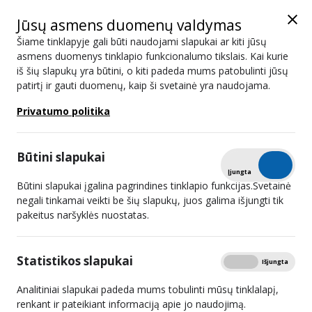
Jūsų asmens duomenų valdymas
Šiame tinklapyje gali būti naudojami slapukai ar kiti jūsų
asmens duomenys tinklapio funkcionalumo tikslais. Kai kurie
iš šių slapukų yra būtini, o kiti padeda mums patobulinti jūsų
Asmens duomenų apsaugos internete
patirtį ir gauti duomenų, kaip ši svetainė yra naudojama.
politika
Privatumo politika
Struktūra ir kontaktinė informacija
Spausdinti
Asmens duomenų apsaugos internete politika
Būtini slapukai
Tikrinti
Įjungta
Išjungta
Lietuvos radijo ir televizijos komisija (toliau – Komisija) asmens
Būtini slapukai įgalina pagrindines tinklapio funkcijas.Svetainė
negali tinkamai veikti be šių slapukų, juos galima išjungti tik
duomenis tvarko
vadovaudamasi 2016 m. balandžio 27 d.
pakeitus naršyklės nuostatas.
Europos Parlamento ir Tarybos reglamentu (ES) 2016/679 dėl
fizinių asmenų apsaugos tvarkant asmens duomenis ir dėl laisvo
Statistikos slapukai
Rodyti
Įjungta
Išjungta
tokių duomenų judėjimo ir kuriuo panaikinama Direktyva
95/46/EB (Bendrasis duomenų apsaugos reglamentas), Lietuvos
Analitiniai slapukai padeda mums tobulinti mūsų tinklalapį,
renkant ir pateikiant informaciją apie jo naudojimą.
Respublikos asmens duomenų teisinės apsaugos įstatymu ir