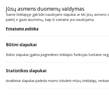
Jūsų asmens duomenų valdymas
Šiame tinklapyje gali būti naudojami slapukai ar kiti jūsų asmens 
patirtį ir gauti duomenų, kaip ši svetainė yra naudojama.
Struktūros schema
Privatumo politika
Struktūra ir kontaktinė informacija
Spausdinti
Būtini slapukai
Struktūros schema
Būtini slapukai įgalina pagrindines tinklapio funkcijas.Svetainė neg
Statistikos slapukai
Analitiniai slapukai padeda mums tobulinti mūsų tinklalapį, renkan