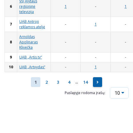
VšĮ Alytaus
6
regioninė
1
-
1
televizija
UAB Antroji
7
-
1
-
reklamos ateljė
Arnoldas
8
Apolinaras
-
-
-
Klivečka
9
UAB „Artis tv“
-
-
-
10
UAB „Artvydas“
-
1
-
...
2
3
4
14
1
Puslapyje rodoma įrašų: