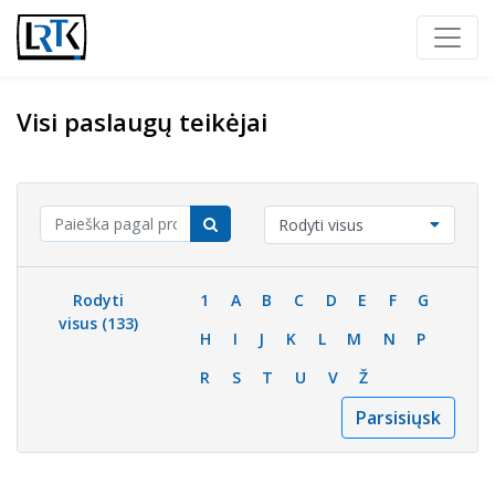
Visi paslaugų teikėjai
Rodyti visus
Rodyti
1
A
B
C
D
E
F
G
visus (
133
)
H
I
J
K
L
M
N
P
R
S
T
U
V
Ž
Parsisiųsk