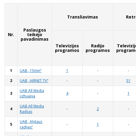
Transliavimas
Retr
Paslaugos
Nr.
teikėjo
pavadinimas
Televizijos
Radijo
Televizij
programos
programos
program
1
UAB „15min“
1
-
-
2
UAB „AIRNET TV“
-
-
51
UAB All Media
3
4
-
1
Lithuania
UAB All Media
4
-
2
-
Radijas
UAB „Alytaus
5
-
1
-
radijas“