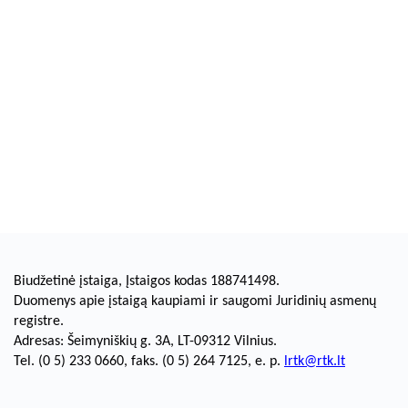
Biudžetinė įstaiga, Įstaigos kodas 188741498.
Duomenys apie įstaigą kaupiami ir saugomi Juridinių asmenų
registre.
Adresas: Šeimyniškių g. 3A, LT-09312 Vilnius.
Tel. (0 5) 233 0660, faks. (0 5) 264 7125, e. p.
lrtk@rtk.lt