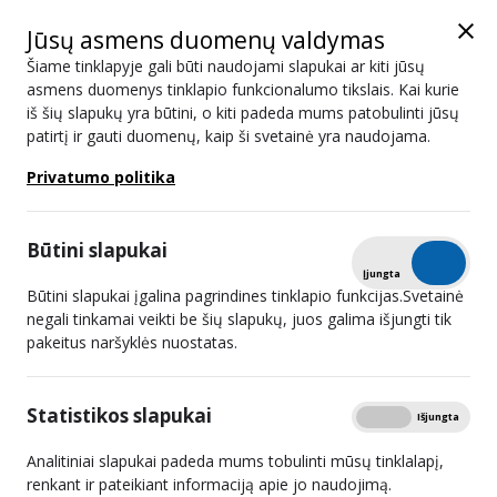
Jūsų asmens duomenų valdymas
Šiame tinklapyje gali būti naudojami slapukai ar kiti jūsų
asmens duomenys tinklapio funkcionalumo tikslais. Kai kurie
iš šių slapukų yra būtini, o kiti padeda mums patobulinti jūsų
Naujienos
patirtį ir gauti duomenų, kaip ši svetainė yra naudojama.
Privatumo politika
Paieška
Būtini slapukai
Išplėstinis filtras
Tikrinti
Įjungta
Išjungta
Būtini slapukai įgalina pagrindines tinklapio funkcijas.Svetainė
negali tinkamai veikti be šių slapukų, juos galima išjungti tik
pakeitus naršyklės nuostatas.
Mantas Martišius. Ką su mumis gali
padaryti socialiniai tinklai
Statistikos slapukai
Rodyti
Įjungta
Išjungta
2025 09 23
Analitiniai slapukai padeda mums tobulinti mūsų tinklalapį,
renkant ir pateikiant informaciją apie jo naudojimą.