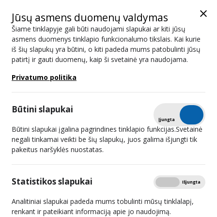
Jūsų asmens duomenų valdymas
Šiame tinklapyje gali būti naudojami slapukai ar kiti jūsų
asmens duomenys tinklapio funkcionalumo tikslais. Kai kurie
iš šių slapukų yra būtini, o kiti padeda mums patobulinti jūsų
Naujienos
patirtį ir gauti duomenų, kaip ši svetainė yra naudojama.
Privatumo politika
Paieška
Būtini slapukai
Išplėstinis filtras
Tikrinti
Įjungta
Išjungta
Būtini slapukai įgalina pagrindines tinklapio funkcijas.Svetainė
negali tinkamai veikti be šių slapukų, juos galima išjungti tik
pakeitus naršyklės nuostatas.
LRTK: bauda „X“ platformai – pirmas
žingsnis socialinių tinklų reguliavimo
Statistikos slapukai
Rodyti
Įjungta
Išjungta
link
Analitiniai slapukai padeda mums tobulinti mūsų tinklalapį,
2026 02 19
renkant ir pateikiant informaciją apie jo naudojimą.