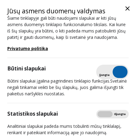
Jūsų asmens duomenų valdymas
Šiame tinklapyje gali būti naudojami slapukai ar kiti jūsų
asmens duomenys tinklapio funkcionalumo tikslais. Kai kurie
iš šių slapukų yra būtini, o kiti padeda mums patobulinti jūsų
Naujienos
patirtį ir gauti duomenų, kaip ši svetainė yra naudojama.
Privatumo politika
Paieška
Būtini slapukai
Išplėstinis filtras
Tikrinti
Įjungta
Išjungta
Būtini slapukai įgalina pagrindines tinklapio funkcijas.Svetainė
negali tinkamai veikti be šių slapukų, juos galima išjungti tik
pakeitus naršyklės nuostatas.
Užblokuotos 3 interneto svetainių
kopijos, kuriose neteisėtai
Statistikos slapukai
Rodyti
Įjungta
Išjungta
skelbiamas autorių teisių saugomas
turinys
Analitiniai slapukai padeda mums tobulinti mūsų tinklalapį,
renkant ir pateikiant informaciją apie jo naudojimą.
2023 12 13